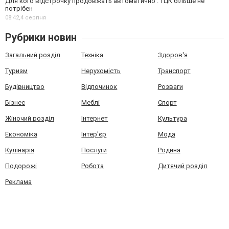
Для кого відстрочку продовжать автоматично . ТЦК більше не
потрібен
08:42,
4 серпня
Рубрики новин
Загальний розділ
Техніка
Здоров'я
Туризм
Нерухомість
Транспорт
Будівництво
Відпочинок
Розваги
Бізнес
Меблі
Спорт
Жіночий розділ
Інтернет
Культура
Економіка
Інтер'єр
Мода
Кулінарія
Послуги
Родина
Подорожі
Робота
Дитячий розділ
Реклама