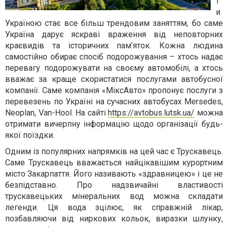
т
и
Україною стає все більш трендовим заняттям, бо саме
Україна дарує яскраві враження від неповторних
краєвидів та історичних пам’яток. Кожна людина
самостійно обирає спосіб подорожування – хтось надає
перевагу подорожувати на своєму автомобілі, а хтось
вважає за краще скористатися послугами автобусної
компанії. Саме компанія «МіксАвто» пропонує послуги з
перевезень по Україні на сучасних автобусах
Mersedes
,
Neoplan
,
Van
-
Hool
. На сайті
https
://
avtobus
.
lutsk
.
ua
/
можна
отримати вичерпну інформацію щодо організації будь-
якої поїздки.
Одним із популярних напрямків на цей час є Трускавець.
Саме Трускавець вважається найцікавішим курортним
місто Закарпаття. Його називають «здравницею» і це не
безпідставно. Про надзвичайні властивості
трускавецьких мінеральних вод можна складати
легенди. Ця вода зцілює, як справжній лікар,
позбавляючи від ниркових кольок, виразки шлунку,