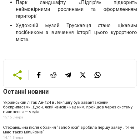
Парк ландшафту «Підгір
’
я» підкорить
неймовірними рослинами та оформленням
території.
Художній музей Трускавця стане цікавим
посібником з вивчення історії цього курортного
міста.
Останні новини
Український літак Ан-124 в Лейпцигу був завантажений
боєприпасами. Дрон, який «висів» над ним, пройшов через систему
виявлення — медіа
15:15,
Вчора
Стефанішина після обрання "запобіжки" зробила першу заяву . "Я не
маю таких мільйонів"
14:11,
Вчора