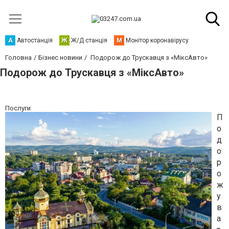
А
Автостанція
Ж
Ж/Д станція
М
Монітор коронавірусу
Головна
Бізнес новини
Подорож до Трускавця з «МіксАвто»
Подорож до Трускавця з «МіксАвто»
Послуги
П
о
д
о
р
о
ж
у
в
а