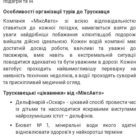
подагри та ін.
Особливості організації турів до Трускавця
Компанія «МіксАвто» зі всією відповідальністю
ставиться до кожної поїздки, намагається взяти до
уваги найдрібніші побажання клієнтів,щоб подорож
вийшла дійсно ідеальною. Кожен водій компанії має
достатній досвід роботи, ввічливі та уважні до
пасажирів, вміє навіть в екстремальній ситуації
поводитися адекватно та бути уважним в дорозі. Кожен
автобус проходить найвимогливішу перевірку на
наявність технічних недоліків, а водії проходять суворий
та прискіпливий медичний огляд.
Трускавецькі «цікавинки» від «МіксАвто»
Дельфінарій «Оскар» - цікавий спосіб провести час
із дітьми та насолодитися яскравими виступами
найрозумніших істот – дельфінів.
Бювет №1, мінеральні води якого здатні
відновлювати здоров
’
я у найкоротші терміни.