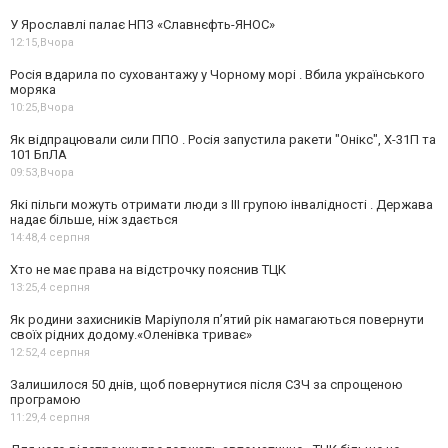
У Ярославлі палає НПЗ «Славнєфть-ЯНОС»
12:15,
Вчора
Росія вдарила по суховантажу у Чорному морі . Вбила українського
моряка
10:25,
Вчора
Як відпрацювали сили ППО . Росія запустила ракети "Онікс", Х-31П та
101 БпЛА
09:53,
Вчора
Які пільги можуть отримати люди з III групою інвалідності . Держава
надає більше, ніж здається
14:48,
4 серпня
Хто не має права на відстрочку пояснив ТЦК
13:25,
4 серпня
Як родини захисників Маріуполя пʼятий рік намагаються повернути
своїх рідних додому.«Оленівка триває»
12:52,
4 серпня
Залишилося 50 днів, щоб повернутися після СЗЧ за спрощеною
програмою
11:29,
4 серпня