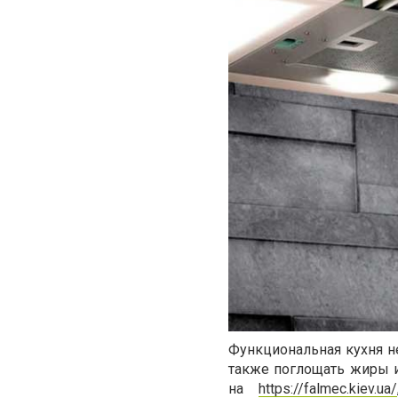
Функциональная кухня не
также поглощать жиры и
на
https://falmec.kiev.ua/