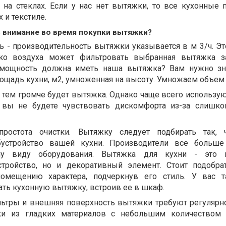
 на стеклах. Если у нас нет вытяжки, то все кухонные 
х и текстиле.
ь внимание во время покупки вытяжки?
ь - производительность вытяжки указывается в м 3/ч. Эт
ько воздуха может фильтровать выбранная вытяжка з
ю мощность должна иметь наша вытяжка? Вам нужно з
лощадь кухни, м2, умноженная на высоту. Умножаем объем 
 тем громче будет вытяжка. Однако чаще всего использую
у вы не будете чувствовать дискомфорта из-за слишк
ростота очистки. Вытяжку следует подбирать так, 
устройство вашей кухни. Производители все больше
у виду оборудования. Вытяжка для кухни - это 
тройство, но и декоративный элемент. Стоит подобра
помещению характера, подчеркнув его стиль. У вас 
ть кухонную вытяжку, встроив ее в шкаф.
ьтры и внешняя поверхность вытяжки требуют регулярно
и из гладких материалов с небольшим количеством 