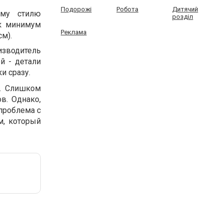
Подорожі
Робота
Дитячий
ему стилю
розділ
к минимум
Реклама
см).
изводитель
й - детали
и сразу.
р. Слишком
в. Однако,
проблема с
м, который