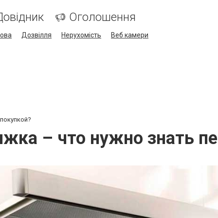
Довідник
Оголошення
кова
Дозвілля
Нерухомість
Веб камери
 покупкой?
жка – что нужно знать п