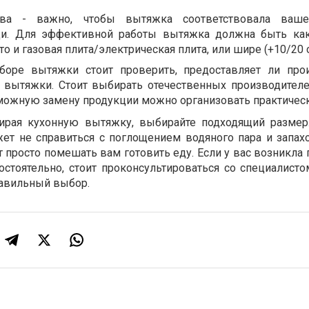
тва - важно, чтобы вытяжка соответствовала ваш
щи. Для эффективной работы вытяжка должна быть ка
о и газовая плита/электрическая плита, или шире (+10/20 
боре вытяжки стоит проверить, предоставляет ли про
ту вытяжки. Стоит выбирать отечественных производителе
можную замену продукции можно организовать практическ
бирая кухонную вытяжку, выбирайте подходящий разме
т не справиться с поглощением водяного пара и запахо
просто помешать вам готовить еду. Если у вас возникла 
стоятельно, стоит проконсультироваться со специалисто
авильный выбор.