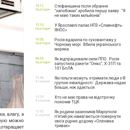
14:11,
Стефанішина після обрання
Сьогодні
"запобіжки" зробила першу заяву . "Я
не маю таких мільйонів"
12:15,
У Ярославлі палає НПЗ «Славнєфть-
Сьогодні
ЯНОС»
10:25,
Росія вдарила по суховантажу у
Сьогодні
Чорному морі . Вбила українського
моряка
09:53,
Як відпрацювали сили ППО . Росія
Сьогодні
запустила ракети "Онікс", Х-31П та
101 БпЛА
14:48,
Які пільги можуть отримати люди з III
4 серпня
групою інвалідності . Держава надає
більше, ніж здається
13:25,
Хто не має права на відстрочку
4 серпня
пояснив ТЦК
12:52,
Як родини захисників Маріуполя
и, влагу, а
4 серпня
пʼятий рік намагаються повернути
орую можно
своїх рідних додому.«Оленівка
триває»
отвращает