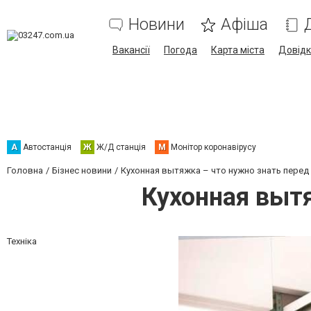
Новини
Афіша
Вакансії
Погода
Карта міста
Довід
А
Автостанція
Ж
Ж/Д станція
М
Монітор коронавірусу
Головна
Бізнес новини
Кухонная вытяжка – что нужно знать перед
Кухонная вытя
Техніка