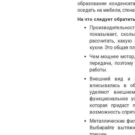
образование конденсата
оседать на мебели, стена
На что следует обратит
Производительност
показывает, скол
рассчитать, каку
кухни. Это общая п
Чем мощнее мотор,
передачи, поэтом
работы.
Внешний вид и п
вписывалась в об
уделяют внешнем
функциональное ус
которая придаст 
возможность спрята
Металлические фил
Выбирайте вытяжк
трещин.