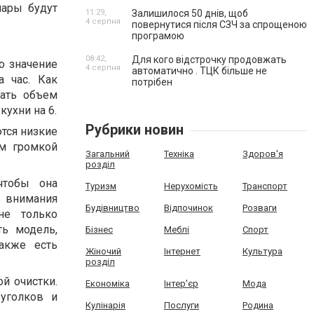
пары будут
11:29,
Залишилося 50 днів, щоб
4 серпня
повернутися після СЗЧ за спрощеною
програмою
08:42,
Для кого відстрочку продовжать
о значение
4 серпня
автоматично . ТЦК більше не
а час. Как
потрібен
нать объем
кухни на 6.
Рубрики новин
тся низкие
ом громкой
Загальний
Техніка
Здоров'я
розділ
чтобы она
Туризм
Нерухомість
Транспорт
 внимания
Будівництво
Відпочинок
Розваги
не только
ть модель,
Бізнес
Меблі
Спорт
также есть
Жіночий
Інтернет
Культура
розділ
й очистки.
Економіка
Інтер'єр
Мода
уголков и
Кулінарія
Послуги
Родина