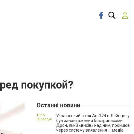
еред покупкой?
Останні новини
15:15,
Український літак Ан-124 в Лейпцигу
Сьогодні
був завантажений боєприпасами.
Дрон, який «висів» над ним, пройшов
через систему виявлення — медіа