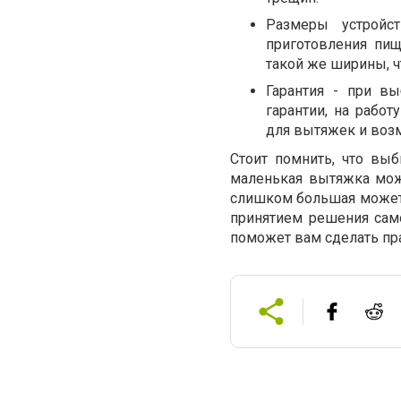
Размеры устройс
приготовления пи
такой же ширины, чт
Гарантия - при вы
гарантии, на рабо
для вытяжек и воз
Стоит помнить, что вы
маленькая вытяжка може
слишком большая может 
принятием решения само
поможет вам сделать пр