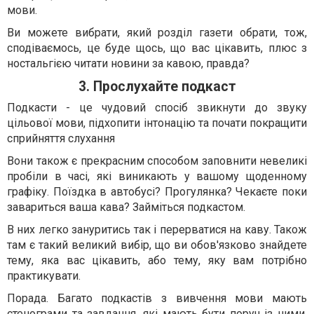
мови.
Ви можете вибрати, який розділ газети обрати, тож,
сподіваємось, це буде щось, що вас цікавить, плюс з
ностальгією читати новини за кавою, правда?
3. Прослухайте подкаст
Подкасти - це чудовий спосіб звикнути до звуку
цільової мови, підхопити інтонацію та почати покращити
сприйняття слухання
Вони також є прекрасним способом заповнити невеликі
пробіли в часі, які виникають у вашому щоденному
графіку. Поїздка в автобусі? Прогулянка? Чекаєте поки
завариться ваша кава? Займіться подкастом.
В них легко зануритись так і перерватися на каву. Також
там є такий великий вибір, що ви обов'язково знайдете
тему, яка вас цікавить, або тему, яку вам потрібно
практикувати.
Порада. Багато подкастів з вивчення мови мають
стенограми та завдання, які мають бути поруч із ними.