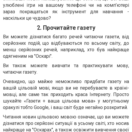
улюблені ігри на вашому телефоні чи на комп’ютері
зараз покращаться як інструмент для навчання -
наскільки це чудово?
2. Прочитайте газету
Ви можете дізнатися багато речей читаючи газети, від
серйозних подій, що відбуваються по всьому світу, до
менш серйозних речей, наприклад, хто був найкраще
одягненим на "Оскарі".
Ви також можете вивчати та практикувати мову,
читаючи газету.
Очевидно, що майже неможливо придбати газету на
вашій цільовій мові, якщо ви не перебуваєте в країні-
мовці, але саме так приходить краса Інтернету. Просто
шукайте «Газети + ваша цільова мова» у могутньому
оракулі тобто Google, і ваш світ буде негайно розкритий.
Читання новин цільовою мовою означає, що ви можете
дізнатися про серйозні ситуації в усьому світі, хто носив
найкраще на "Оскарах", а також освіжити вивчення своєї