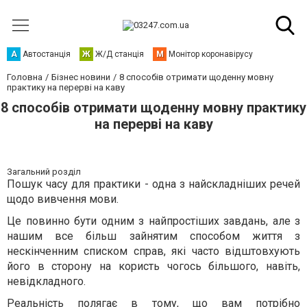
А
Автостанція
Ж
Ж/Д станція
М
Монітор коронавірусу
Головна
Бізнес новини
8 способів отримати щоденну мовну
практику на перерві на каву
8 способів отримати щоденну мовну практику
на перерві на каву
Загальний розділ
Пошук часу для практики - одна з найскладніших речей
щодо вивчення мови.
Це повинно бути одним з найпростіших завдань, але з
нашим все більш зайнятим способом життя з
нескінченним списком справ, які часто відштовхують
його в сторону на користь чогось більшого, навіть,
невідкладного.
Реальність полягає в тому, що вам потрібно