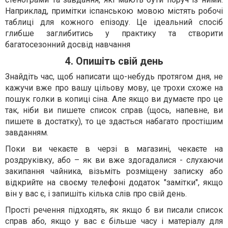
Наприклад, примітки іспанською мовою містять робочі
таблиці для кожного епізоду. Це ідеальний спосіб
глибше заглибитись у практику та створити
багатосезонний досвід навчання
4. Опишіть свій день
Знайдіть час, щоб написати що-небудь протягом дня, не
кажучи вже про вашу цільову мову, це трохи схоже на
пошук голки в копиці сіна. Але якщо ви думаєте про це
так, ніби ви пишете список справ (щось, напевне, ви
пишете в достатку), то це здасться набагато простішим
завданням.
Поки ви чекаєте в черзі в магазині, чекаєте на
роздруківку, або – як ви вже здогадалися - слухаючи
закипання чайника, візьміть розміщену записку або
відкрийте на своєму телефоні додаток "замітки", якщо
він у вас є, і запишіть кілька слів про свій день.
Прості речення підходять, як якщо б ви писали список
справ або, якщо у вас є більше часу і матеріалу для