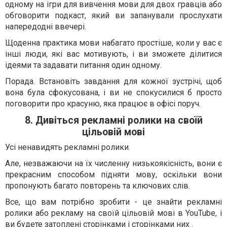
одному на ігри для вивчення мови для двох гравців або
обговорити подкаст, який ви запанували прослухати
напередодні ввечері.
Щоденна практика мови набагато простіше, коли у вас є
інші люди, які вас мотивують, і ви зможете ділитися
ідеями та задавати питання один одному.
Порада. Встановіть завдання для кожної зустрічі, щоб
вона була сфокусована, і ви не спокусилися б просто
поговорити про красуню, яка працює в офісі поруч.
8. Дивіться рекламні ролики на своїй
цільовій мові
Усі ненавидять рекламні ролики.
Але, незважаючи на їх численну низькоякісність, вони є
прекрасним способом підняти мову, оскільки вони
пропонують багато повторень та ключових слів.
Все, що вам потрібно зробити - це знайти рекламні
ролики або рекламу на своїй цільовій мові в YouTube, і
ви будете затоплені сторінками і сторінками них .