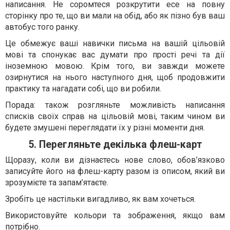
написання. Не соромтеся розкрутити есе на повну
сторінку про те, що ви мали на обід, або як пізно був ваш
автобус того ранку.
Це обмежує ваші навички письма на вашій цільовій
мові та спонукає вас думати про прості речі та дії
іноземною мовою. Крім того, ви завжди можете
озирнутися на нього наступного дня, щоб продовжити
практику та нагадати собі, що ви робили.
Порада: також розгляньте можливість написання
списків своїх справ на цільовій мові, таким чином ви
будете змушені переглядати їх у різні моменти дня.
5. Перегляньте декілька флеш-карт
Щоразу, коли ви дізнаєтесь нове слово, обов’язково
записуйте його на флеш-карту разом із описом, який ви
зрозумієте та запам’ятаєте.
Зробіть це настільки вигадливо, як вам хочеться.
Використовуйте кольори та зображення, якщо вам
потрібно.