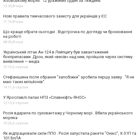
Азовському морях . 12 уражених суден за тиждень
12:33,
Вчора
Нові правила тимчасового захисту для українців у ЄС
11:16,
Вчора
Що краще обрати сьогодні . Відстрочка по догляду чи бронювання
на роботі
08:35,
Вчора
Український літак Ан-124 в Лейпцигу був завантажений
боєприпасами. Дрон, який «висів» над ним, пройшов через систему
виявлення — медіа
15:15,
6 серпня
Стефанішина після обрання "запобіжки" зробила першу заяву . "Я не
маю таких мільйонів"
14:11,
6 серпня
У Ярославлі палає НПЗ «Славнєфть-ЯНОС»
12:15,
6 серпня
Росія вдарила по суховантажу у Чорному морі . Вбила українського
моряка
10:25,
6 серпня
Як відпрацювали сили ППО . Росія запустила ракети "Онікс", Х-31П та
101 БпЛА