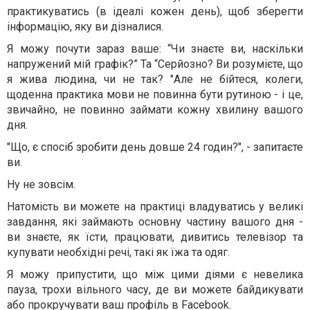
практикуватись (в ідеалі кожен день), щоб зберегти
інформацію, яку ви дізналися.
Я можу почути зараз ваше: “Чи знаєте ви, наскільки
напружений мій графік?” Та “Серйозно? Ви розумієте, що
я жива людина, чи не так? "Але не бійтеся, колеги,
щоденна практика мови не повинна бути рутиною - і це,
звичайно, не повинно займати кожну хвилину вашого
дня.
"Що, є спосіб зробити день довше 24 годин?", - запитаєте
ви.
Ну не зовсім.
Натомість ви можете на практиці владуватись у великі
завдання, які займають основну частину вашого дня -
ви знаєте, як їсти, працювати, дивитись телевізор та
купувати необхідні речі, такі як їжа та одяг.
Я можу припустити, що між цими діями є невелика
пауза, трохи вільного часу, де ви можете байдикувати
або прокручувати ваш профіль в Facebook.