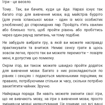
Ігри - це весело.
Тому… Так, ви бачите, куди це йде. Наразі існує так
багато ігор для вивчення мови, від майстрів бурріто
(для учнів іспанської мови - один із моїх особистих
улюблених) до старомодних пар. Пройдіть п’ять хвилин
або близько того, щоб пройти рівень або пробігтись
через один раунд запитань, чи тому подібне.
Не забудьте вибрати гру, в якій ви можете насправді
практикувати та вчитися. Немає сенсу грати в щось
зовсім легке, просто так ви можете перемогти – повірте
мені, я допустив цю помилку.
Окрім ігор, ви також можете швидко пройти додаток
для вивчення мови. Багато з них розкладаються по
рівнях і секціях і подаються маленькими порціями, як
правило, потрібуючими стільки ж часу, скільки потрібно
закип'ятити чайник. Зручно.
Найкраща порада: Ви навіть можете змінити свої ігри,
що не вивчають мову, на ігри з вивчення мови, просто
змінивши мовні налаштування. Це означає, що всі ваші