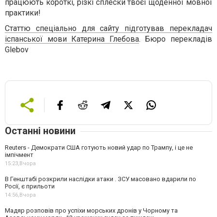
працюють короткі, різкі сплески твоєї щоденної мовної
практики!
Статтю спеціально для сайту підготував перекладач
іспанської мови Катерина Глебова
. Бюро перекладів
Glebov
Останні новини
Reuters - Демократи США готують новий удар по Трампу, і це не
імпічмент
15:23,
Вчора
В Генштабі розкрили наслідки атаки . ЗСУ масовано вдарили по
Росії, є прильоти
14:56,
Вчора
Мадяр розповів про успіхи морських дронів у Чорному та