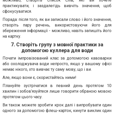
можливо, створіть список слів, які ви хочете
практикувати, і заздалегідь вивчіть значення, щоб
сфокусуватися.
Порада: після того, як ви записали слово і його значення,
створіть пару речень, використовуючи його для
збереження інформації - можливо, навіть запишіть його
на картку.
7. Створіть групу з мовної практики за
допомогою куллера для води
Почати імпровізований клас за допомогою кавоварки
або охолоджувача води непросто, якщо у вашому офісі
немає нікого, хто вивчає ту саму мову, що і ви.
Але, якщо вони є, скористайтесь ними!
Плануйте зустрічатися в певний день протягом 10
хвилин і зобов’язуйтеся лише говорити обраною мовою
протягом цього часу.
Ви також можете зробити крок далі і випробувати один
одного за допомогою флеш-карток, кинути виклик один