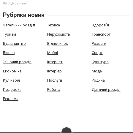
09:53,
6 серпня
Рубрики новин
Загальний розділ
Техніка
Здоров'я
Туризм
Нерухомість
Транспорт
Будівництво
Відпочинок
Розваги
Бізнес
Меблі
Спорт
Жіночий розділ
Інтернет
Культура
Економіка
Інтер'єр
Мода
Кулінарія
Послуги
Родина
Подорожі
Робота
Дитячий розділ
Реклама