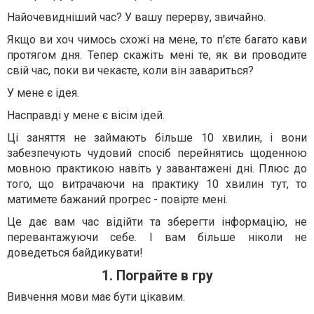
Найочевидніший час? У вашу перерву, звичайно.
Якщо ви хоч чимось схожі на мене, то п'єте багато кави
протягом дня. Тепер скажіть мені те, як ви проводите
свій час, поки ви чекаєте, коли він завариться?
У мене є ідея.
Насправді у мене є вісім ідей.
Ці заняття не займають більше 10 хвилин, і вони
забезпечують чудовий спосіб перейнятись щоденною
мовною практикою навіть у завантажені дні. Плюс до
того, що витрачаючи на практику 10 хвилин тут, то
матимете бажаний прогрес - повірте мені.
Це дає вам час відійти та зберегти інформацію, не
перевантажуючи себе. І вам більше ніколи не
доведеться байдикувати!
1. Пограйте в гру
Вивчення мови має бути цікавим.