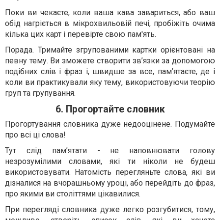
Поки ви чекаєте, коли ваша кава завариться, або ваш
обід нагріється в мікрохвильовій печі, пробіжіть очима
кілька цих карт і перевірте свою пам'ять.
Порада. Тримайте згрупованими картки орієнтовані на
певну тему. Ви зможете створити зв’язки за допомогою
подібних слів і фраз і, швидше за все, пам’ятаєте, де і
коли ви практикували яку тему, використовуючи теорію
груп та групування.
6. Прогортайте словник
Прогортування словника дуже недооцінене. Подумайте
про всі ці слова!
Тут слід пам’ятати - не наповнювати голову
незрозумілими словами, які ти ніколи не будеш
використовувати. Натомість перегляньте слова, які ви
дізналися на вчорашньому уроці, або перейдіть до фраз,
про якими ви століттями цікавилися.
При перегляді словника дуже легко розгубитися, тому,