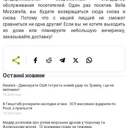
обслуживания посетителей. Один раз посетив Bella
Mozzarella, вы будете возвращаться сюда снова и
снова. Потому что с нашей пиццей не сможет
сравниться ни одна другая! Если вы не хотите выходить
из дома или планируете небольшую вечеринку,
заказывайте доставку!
Останні новини
Reuters - Демократи США готують новий удар по Трампу, і це не
імпічмент
15:23,
Вчора
В Генштабі розкрили наслідки атаки . ЗСУ масовано вдарили по
Росії, є прильоти
14:56,
Вчора
Мадяр розповів про успіхи морських дронів у Чорному та
Азовському морях . 12 уражених суден за тиждень