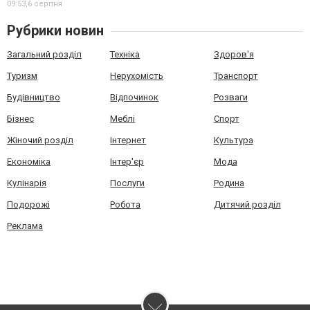
09:53,
6 серпня
Рубрики новин
Загальний розділ
Техніка
Здоров'я
Туризм
Нерухомість
Транспорт
Будівництво
Відпочинок
Розваги
Бізнес
Меблі
Спорт
Жіночий розділ
Інтернет
Культура
Економіка
Інтер'єр
Мода
Кулінарія
Послуги
Родина
Подорожі
Робота
Дитячий розділ
Реклама