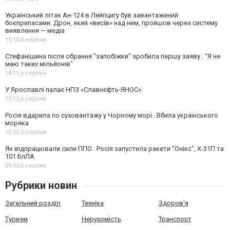
Український літак Ан-124 в Лейпцигу був завантажений
боєприпасами. Дрон, який «висів» над ним, пройшов через систему
виявлення — медіа
15:15,
6 серпня
Стефанішина після обрання "запобіжки" зробила першу заяву . "Я не
маю таких мільйонів"
14:11,
6 серпня
У Ярославлі палає НПЗ «Славнєфть-ЯНОС»
12:15,
6 серпня
Росія вдарила по суховантажу у Чорному морі . Вбила українського
моряка
10:25,
6 серпня
Як відпрацювали сили ППО . Росія запустила ракети "Онікс", Х-31П та
101 БпЛА
09:53,
6 серпня
Рубрики новин
Загальний розділ
Техніка
Здоров'я
Туризм
Нерухомість
Транспорт