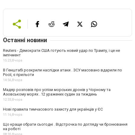
Останні новини
Reuters - Демократи США готують новий удар по Трампу, і це не
імпічмент
15:23,
Вчора
В Генштабі розкрили наслідки атаки . ЗСУ масовано вдарили по
Росії, є прильоти
14:56,
Вчора
Мадяр розповів про успіхи морських дронів у Чорному та
Азовському морях . 12 уражених суден за тиждень
12:33,
Вчора
Нові правила тимчасового захисту для українців у ЄС
11:16,
Вчора
Що краще обрати сьогодні . Відстрочка по догляду чи бронювання
на роботі
08:35,
Вчора