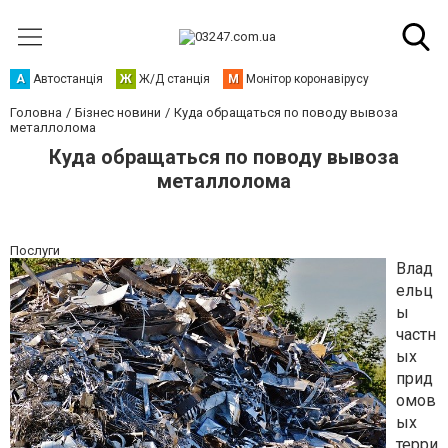
А
Автостанція
Ж
Ж/Д станція
М
Монітор коронавірусу
Головна
Бізнес новини
Куда обращаться по поводу вывоза
металлолома
Куда обращаться по поводу вывоза
металлолома
Послуги
Влад
ельц
ы
частн
ых
прид
омов
ых
терри