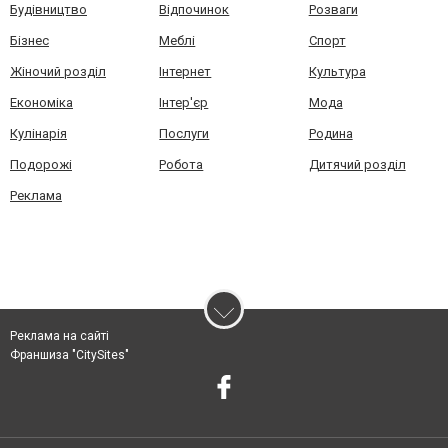
Будівництво
Відпочинок
Розваги
Бізнес
Меблі
Спорт
Жіночий розділ
Інтернет
Культура
Економіка
Інтер'єр
Мода
Кулінарія
Послуги
Родина
Подорожі
Робота
Дитячий розділ
Реклама
Реклама на сайті
Франшиза "CitySites"