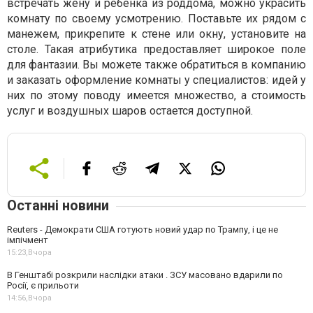
встречать жену и ребенка из роддома, можно украсить
комнату по своему усмотрению. Поставьте их рядом с
манежем, прикрепите к стене или окну, установите на
столе. Такая атрибутика предоставляет широкое поле
для фантазии. Вы можете также обратиться в компанию
и заказать оформление комнаты у специалистов: идей у
них по этому поводу имеется множество, а стоимость
услуг и воздушных шаров остается доступной.
Останні новини
Reuters - Демократи США готують новий удар по Трампу, і це не
імпічмент
15:23,
Вчора
В Генштабі розкрили наслідки атаки . ЗСУ масовано вдарили по
Росії, є прильоти
14:56,
Вчора