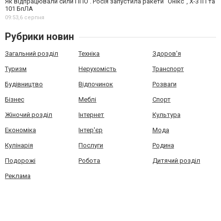
Як відпрацювали сили ППО . Росія запустила ракети "Онікс", Х-31П та
101 БпЛА
09:53,
6 серпня
Рубрики новин
Загальний розділ
Техніка
Здоров'я
Туризм
Нерухомість
Транспорт
Будівництво
Відпочинок
Розваги
Бізнес
Меблі
Спорт
Жіночий розділ
Інтернет
Культура
Економіка
Інтер'єр
Мода
Кулінарія
Послуги
Родина
Подорожі
Робота
Дитячий розділ
Реклама