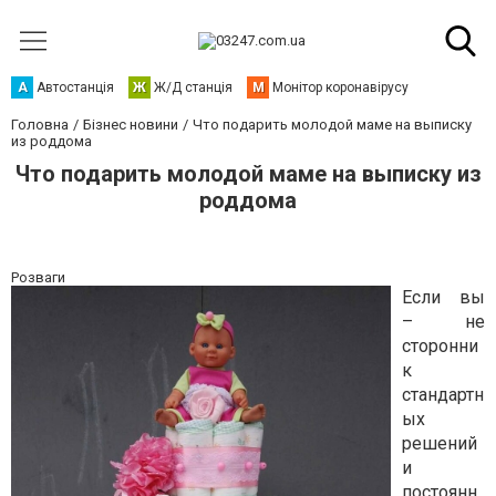
А
Автостанція
Ж
Ж/Д станція
М
Монітор коронавірусу
Головна
Бізнес новини
Что подарить молодой маме на выписку
из роддома
Что подарить молодой маме на выписку из
роддома
Розваги
Если вы
– не
сторонни
к
стандартн
ых
решений
и
постоянн