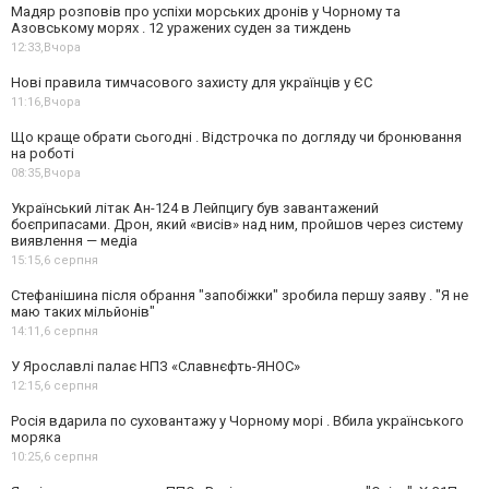
Мадяр розповів про успіхи морських дронів у Чорному та
Азовському морях . 12 уражених суден за тиждень
12:33,
Вчора
Нові правила тимчасового захисту для українців у ЄС
11:16,
Вчора
Що краще обрати сьогодні . Відстрочка по догляду чи бронювання
на роботі
08:35,
Вчора
Український літак Ан-124 в Лейпцигу був завантажений
боєприпасами. Дрон, який «висів» над ним, пройшов через систему
виявлення — медіа
15:15,
6 серпня
Стефанішина після обрання "запобіжки" зробила першу заяву . "Я не
маю таких мільйонів"
14:11,
6 серпня
У Ярославлі палає НПЗ «Славнєфть-ЯНОС»
12:15,
6 серпня
Росія вдарила по суховантажу у Чорному морі . Вбила українського
моряка
10:25,
6 серпня