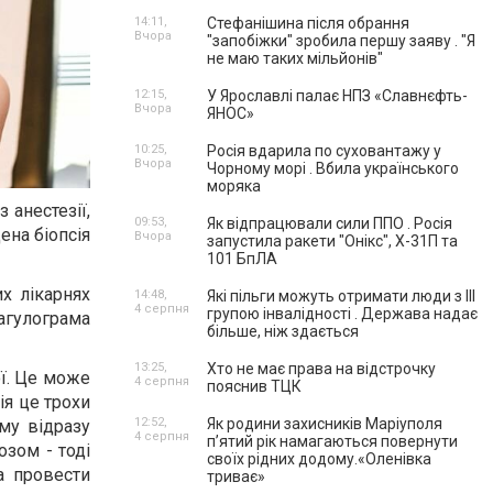
14:11,
Стефанішина після обрання
Вчора
"запобіжки" зробила першу заяву . "Я
не маю таких мільйонів"
12:15,
У Ярославлі палає НПЗ «Славнєфть-
Вчора
ЯНОС»
10:25,
Росія вдарила по суховантажу у
Вчора
Чорному морі . Вбила українського
моряка
 анестезії,
09:53,
Як відпрацювали сили ППО . Росія
ена біопсія
Вчора
запустила ракети "Онікс", Х-31П та
101 БпЛА
их лікарнях
14:48,
Які пільги можуть отримати люди з III
4 серпня
групою інвалідності . Держава надає
оагулограма
більше, ніж здається
13:25,
Хто не має права на відстрочку
ої. Це може
4 серпня
пояснив ТЦК
ія це трохи
12:52,
Як родини захисників Маріуполя
ому відразу
4 серпня
пʼятий рік намагаються повернути
озом - тоді
своїх рідних додому.«Оленівка
а провести
триває»