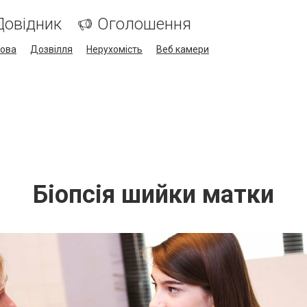
Довідник
Оголошення
кова
Дозвілля
Нерухомість
Веб камери
Біопсія шийки матки