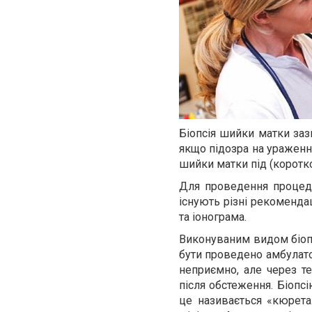
Біопсія шийки матки заз
якщо підозра на ураженн
шийки матки під (коротк
Для проведення процедур
існують різні рекомендац
та іонограма.
Виконуваним видом біопсі
бути проведено амбулатор
неприємно, але через те
після обстеження. Біопс
це називається «кюрета