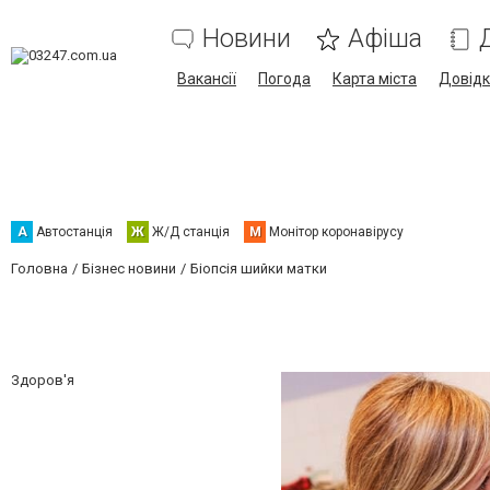
Новини
Афіша
Вакансії
Погода
Карта міста
Довід
А
Автостанція
Ж
Ж/Д станція
М
Монітор коронавірусу
Головна
Бізнес новини
Біопсія шийки матки
Здоров'я