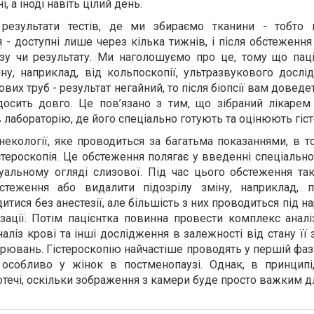
, а іноді навіть цілий день.
 результати тестів, де ми збираємо тканини - тобто
я
- доступні лише через кілька тижнів, і після обстеження
зу чи результату. Ми наголошуємо про це, тому що паці
ну, наприклад, від кольпоскопії, ультразвукового дослі
ових труб - результат негайний, то після біопсії вам доведе
 досить довго. Це пов’язано з тим, що зібраний лікарем
 лабораторію, де його спеціально готують та оцінюють гіст
екології, яке проводиться за багатьма показаннями, в т
істероскопія. Це обстеження полягає у введенні спеціальн
уальному огляді слизової. Під час цього обстеження т
стеження або видалити підозрілу зміну, наприклад, по
ися без анестезії, але більшість з них проводиться під н
ізації. Потім пацієнтка повинна провести комплекс аналі
наліз крові та інші дослідження в залежності від стану її 
рювань. Гістероскопію найчастіше проводять у першій фаз
особливо у жінок в постменопаузі. Однак, в принципі,
отечі, оскільки зображення з камери буде просто важким дл