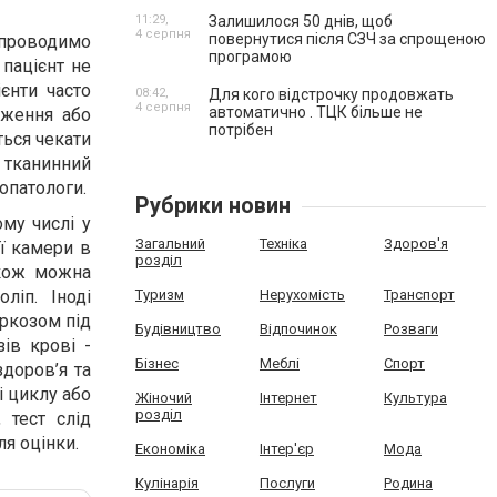
11:29,
Залишилося 50 днів, щоб
4 серпня
повернутися після СЗЧ за спрощеною
 проводимо
програмою
 пацієнт не
єнти часто
08:42,
Для кого відстрочку продовжать
4 серпня
автоматично . ТЦК більше не
дження або
потрібен
ться чекати
 тканинний
опатологи.
Рубрики новин
ому числі у
Загальний
Техніка
Здоров'я
ої камери в
розділ
акож можна
ліп. Іноді
Туризм
Нерухомість
Транспорт
аркозом під
Будівництво
Відпочинок
Розваги
зів крові -
Бізнес
Меблі
Спорт
здоров’я та
і циклу або
Жіночий
Інтернет
Культура
розділ
 тест слід
я оцінки.
Економіка
Інтер'єр
Мода
Кулінарія
Послуги
Родина