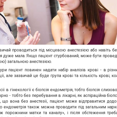
вичай проводиться під місцевою анестезією або навіть без
я дуже мала. Якщо пацієнт стурбований, може бути провед
ою) загальною анестезією.
и пацієнт повинен надати набір аналізів крові - в різн
ії, але зазвичай це буде група крові та кількість крові, к
ї в гінекології є біопсія ендометрія, тобто біопсія слизов
но - тобто без перебування в лікарні, як аспіраційна біопс
, що вона без анестезії, пацієнт може відправитися дод
ію ендометрія також можна проводити під загальним нарк
ж порожнини матки та каналу», і після обстеження треб