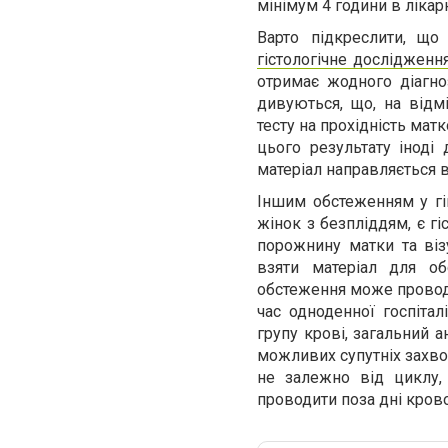
мінімум 4 години в лікарні
Варто підкреслити, що
гістологічне дослідженн
отримає жодного діагно
дивуються, що, на відмі
тесту на прохідність матк
цього результату іноді
матеріал направляється в
Іншим обстеженням у гін
жінок з безпліддям, є г
порожнину матки та віз
взяти матеріал для об
обстеження може проводит
час одноденної госпітал
групу крові, загальний а
можливих супутніх захво
не залежно від циклу, 
проводити поза дні кров