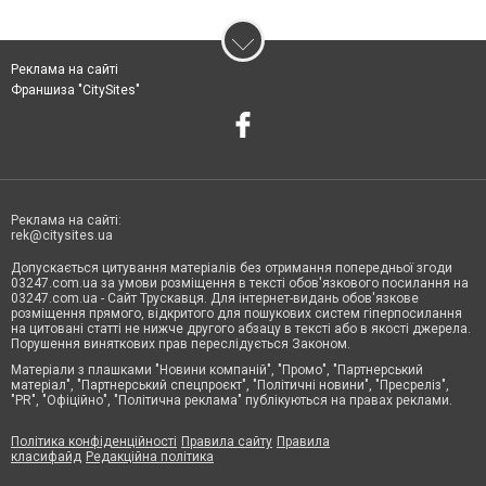
Реклама на сайті
Франшиза "CitySites"
Реклама на сайті:
rek@citysites.ua
Допускається цитування матеріалів без отримання попередньої згоди
03247.com.ua за умови розміщення в тексті обов'язкового посилання на
03247.com.ua - Сайт Трускавця. Для інтернет-видань обов'язкове
розміщення прямого, відкритого для пошукових систем гіперпосилання
на цитовані статті не нижче другого абзацу в тексті або в якості джерела.
Порушення виняткових прав переслідується Законом.
Матеріали з плашками "Новини компаній", "Промо", "Партнерський
матеріал", "Партнерський спецпроєкт", "Політичні новини", "Пресреліз",
"PR", "Офіційно", "Політична реклама" публікуються на правах реклами.
Політика конфіденційності
Правила сайту
Правила
класифайд
Редакційна політика