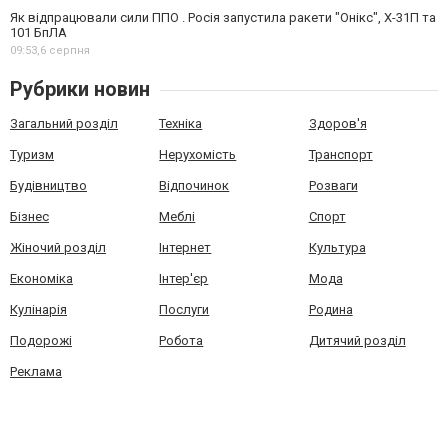
Як відпрацювали сили ППО . Росія запустила ракети "Онікс", Х-31П та
101 БпЛА
09:53,
6 серпня
Рубрики новин
Загальний розділ
Техніка
Здоров'я
Туризм
Нерухомість
Транспорт
Будівництво
Відпочинок
Розваги
Бізнес
Меблі
Спорт
Жіночий розділ
Інтернет
Культура
Економіка
Інтер'єр
Мода
Кулінарія
Послуги
Родина
Подорожі
Робота
Дитячий розділ
Реклама