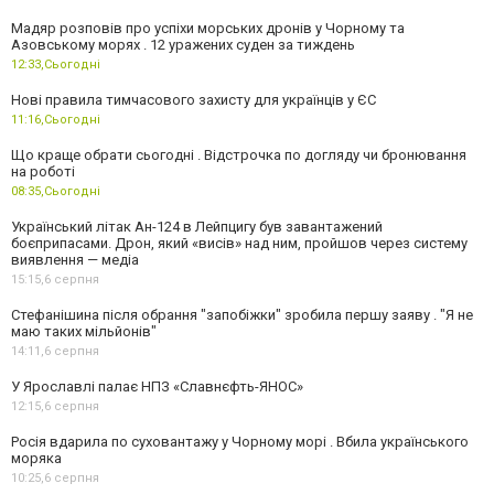
Мадяр розповів про успіхи морських дронів у Чорному та
Азовському морях . 12 уражених суден за тиждень
12:33,
Сьогодні
Нові правила тимчасового захисту для українців у ЄС
11:16,
Сьогодні
Що краще обрати сьогодні . Відстрочка по догляду чи бронювання
на роботі
08:35,
Сьогодні
Український літак Ан-124 в Лейпцигу був завантажений
боєприпасами. Дрон, який «висів» над ним, пройшов через систему
виявлення — медіа
15:15,
6 серпня
Стефанішина після обрання "запобіжки" зробила першу заяву . "Я не
маю таких мільйонів"
14:11,
6 серпня
У Ярославлі палає НПЗ «Славнєфть-ЯНОС»
12:15,
6 серпня
Росія вдарила по суховантажу у Чорному морі . Вбила українського
моряка
10:25,
6 серпня