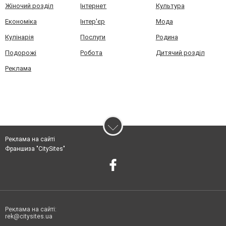
Жіночий розділ
Інтернет
Культура
Економіка
Інтер'єр
Мода
Кулінарія
Послуги
Родина
Подорожі
Робота
Дитячий розділ
Реклама
Реклама на сайті
Франшиза "CitySites"
Реклама на сайті:
rek@citysites.ua