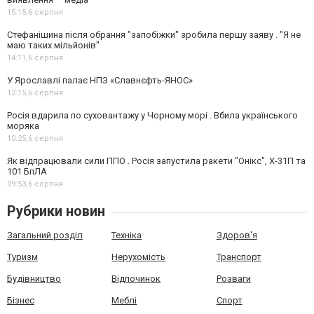
15:15,
6 серпня
Стефанішина після обрання "запобіжки" зробила першу заяву . "Я не
маю таких мільйонів"
14:11,
6 серпня
У Ярославлі палає НПЗ «Славнєфть-ЯНОС»
12:15,
6 серпня
Росія вдарила по суховантажу у Чорному морі . Вбила українського
моряка
10:25,
6 серпня
Як відпрацювали сили ППО . Росія запустила ракети "Онікс", Х-31П та
101 БпЛА
09:53,
6 серпня
Рубрики новин
Загальний розділ
Техніка
Здоров'я
Туризм
Нерухомість
Транспорт
Будівництво
Відпочинок
Розваги
Бізнес
Меблі
Спорт