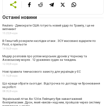
Останні новини
Reuters - Демократи США готують новий удар по Трампу, і це не
імпічмент
15:23,
Вчора
В Генштабі розкрили наслідки атаки . ЗСУ масовано вдарили по
Росії, є прильоти
14:56,
Вчора
Мадяр розповів про успіхи морських дронів у Чорному та
Азовському морях . 12 уражених суден за тиждень
12:33,
Вчора
Нові правила тимчасового захисту для українців у ЄС
11:16,
Вчора
Що краще обрати сьогодні . Відстрочка по догляду чи бронювання
на роботі
08:35,
Вчора
Український літак Ан-124 в Лейпцигу був завантажений
боєприпасами. Дрон, який «висів» над ним, пройшов через систему
виявлення — медіа