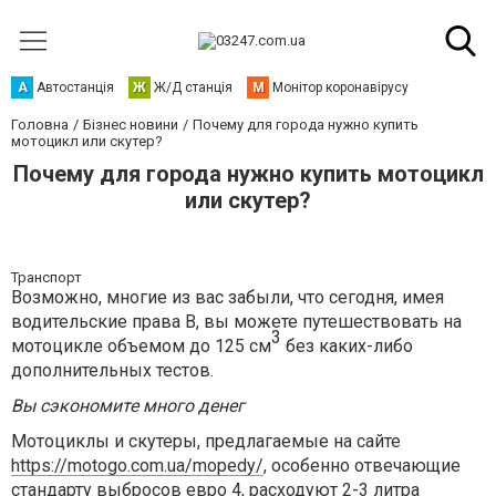
А
Автостанція
Ж
Ж/Д станція
М
Монітор коронавірусу
Головна
Бізнес новини
Почему для города нужно купить
мотоцикл или скутер?
Почему для города нужно купить мотоцикл
или скутер?
Транспорт
Возможно, многие из вас забыли, что сегодня, имея
водительские права B, вы можете путешествовать на
3
мотоцикле объемом до 125 см
без каких-либо
дополнительных тестов.
Вы сэкономите много денег
Мотоциклы и скутеры, предлагаемые на сайте
https://motogo.com.ua/mopedy/
, особенно отвечающие
стандарту выбросов евро 4, расходуют 2-3 литра