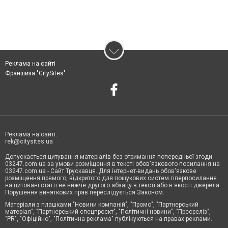
Реклама на сайті
Франшиза "CitySites"
Реклама на сайті:
rek@citysites.ua
Допускається цитування матеріалів без отримання попередньої згоди
03247.com.ua за умови розміщення в тексті обов'язкового посилання на
03247.com.ua - Сайт Трускавця. Для інтернет-видань обов'язкове
розміщення прямого, відкритого для пошукових систем гіперпосилання
на цитовані статті не нижче другого абзацу в тексті або в якості джерела.
Порушення виняткових прав переслідується Законом.
Матеріали з плашками "Новини компаній", "Промо", "Партнерський
матеріал", "Партнерський спецпроєкт", "Політичні новини", "Пресреліз",
"PR", "Офіційно", "Політична реклама" публікуються на правах реклами.