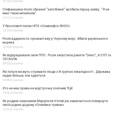
15:15,
6 серпня
Стефанішина після обрання "запобіжки" зробила першу заяву . "Я не
маю таких мільйонів"
14:11,
6 серпня
У Ярославлі палає НПЗ «Славнєфть-ЯНОС»
12:15,
6 серпня
Росія вдарила по суховантажу у Чорному морі . Вбила українського
моряка
10:25,
6 серпня
Як відпрацювали сили ППО . Росія запустила ракети "Онікс", Х-31П та
101 БпЛА
09:53,
6 серпня
Які пільги можуть отримати люди з III групою інвалідності . Держава
надає більше, ніж здається
14:48,
4 серпня
Хто не має права на відстрочку пояснив ТЦК
13:25,
4 серпня
Як родини захисників Маріуполя пʼятий рік намагаються повернути
своїх рідних додому.«Оленівка триває»
12:52,
4 серпня