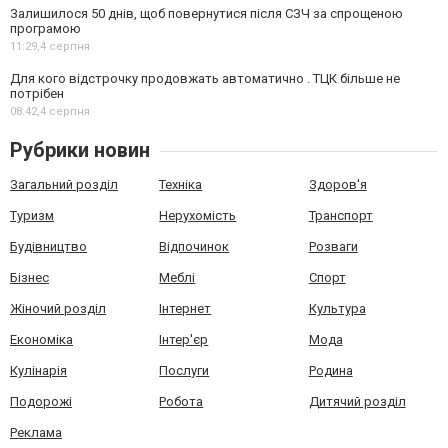
Залишилося 50 днів, щоб повернутися після СЗЧ за спрощеною
програмою
11:29,
4 серпня
Для кого відстрочку продовжать автоматично . ТЦК більше не
потрібен
08:42,
4 серпня
Рубрики новин
Загальний розділ
Техніка
Здоров'я
Туризм
Нерухомість
Транспорт
Будівництво
Відпочинок
Розваги
Бізнес
Меблі
Спорт
Жіночий розділ
Інтернет
Культура
Економіка
Інтер'єр
Мода
Кулінарія
Послуги
Родина
Подорожі
Робота
Дитячий розділ
Реклама