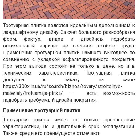
Тротуарная плитка является идеальным дополнением к
ландшафтному дизайну. За счет большого разнообразия
форм, фактур, видов и дизайнов, подобрать
оптимальный вариант не составит особого труда.
Применение тротуарной плитки намного выгоднее по
сравнению с укладкой асфальтированного покрытия.
При этом выгода состоит не только в цене, но и в
технических характеристиках. Тротуарная плитка
доступна к заказу на сайте
https://300x.in.ua/ru/search/biznes/tovary/stroitelnye-
materialy/trotuarnaja-plitka/
—
есть возможность
подобрать требуемый дизайн покрытия.
Применение тротуарной плитки
Тротуарная плитка имеет не только прочностные
характеристики, но и длительный срок эксплуатации.
Также, среди его преимуществ отмечают: