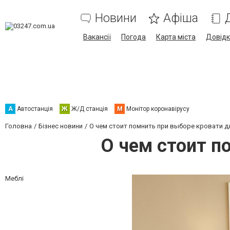
Новини
Афіша
Вакансії
Погода
Карта міста
Довід
А
Автостанція
Ж
Ж/Д станція
М
Монітор коронавірусу
Головна
Бізнес новини
О чем стоит помнить при выборе кровати д
О чем стоит п
Меблі