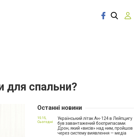
и для спальни?
Останні новини
15:15,
Український літак Ан-124 в Лейпцигу
Сьогодні
був завантажений боєприпасами.
Дрон, який «висів» над ним, пройшов
через систему виявлення — медіа