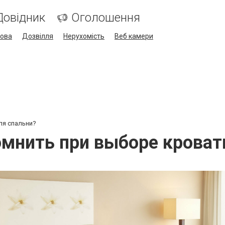
Довідник
Оголошення
кова
Дозвілля
Нерухомість
Веб камери
ля спальни?
омнить при выборе кроват