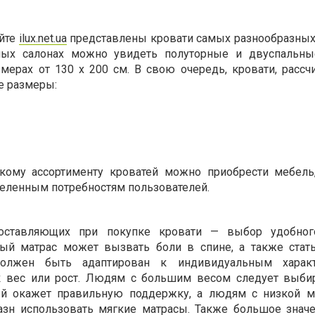
айте
ilux.net.ua
представлены кровати самых разнообразных
ных салонах можно увидеть полуторные и двуспальные
мерах от 130 х 200 см. В свою очередь, кровати, рассч
е размеры:
кому ассортименту кроватей можно приобрести мебель
еленным потребностям пользователей.
ставляющих при покупке кровати — выбор удобного
ый матрас может вызвать боли в спине, а также стат
должен быть адаптирован к индивидуальным характ
ак вес или рост. Людям с большим весом следует выби
ый окажет правильную поддержку, а людям с низкой м
азн использовать мягкие матрасы. Также большое знач