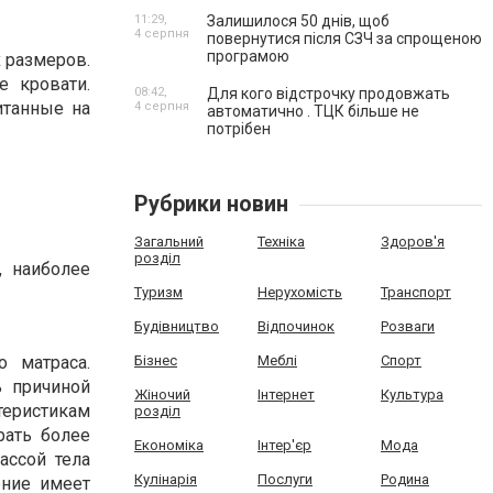
11:29,
Залишилося 50 днів, щоб
4 серпня
повернутися після СЗЧ за спрощеною
програмою
 размеров.
 кровати.
08:42,
Для кого відстрочку продовжать
итанные на
4 серпня
автоматично . ТЦК більше не
потрібен
Рубрики новин
Загальний
Техніка
Здоров'я
розділ
, наиболее
Туризм
Нерухомість
Транспорт
Будівництво
Відпочинок
Розваги
 матраса.
Бізнес
Меблі
Спорт
ь причиной
Жіночий
Інтернет
Культура
еристикам
розділ
рать более
Економіка
Інтер'єр
Мода
ассой тела
Кулінарія
Послуги
Родина
ение имеет