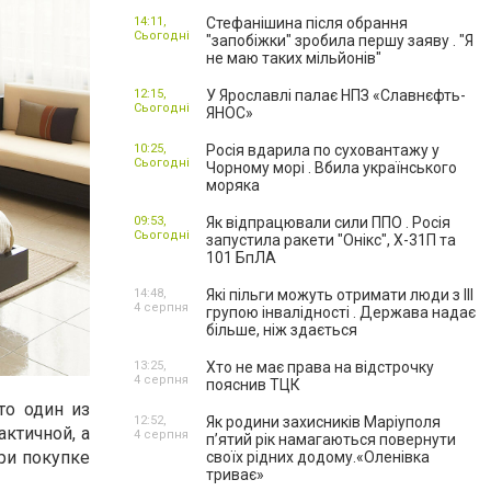
14:11,
Стефанішина після обрання
Сьогодні
"запобіжки" зробила першу заяву . "Я
не маю таких мільйонів"
12:15,
У Ярославлі палає НПЗ «Славнєфть-
Сьогодні
ЯНОС»
10:25,
Росія вдарила по суховантажу у
Сьогодні
Чорному морі . Вбила українського
моряка
09:53,
Як відпрацювали сили ППО . Росія
Сьогодні
запустила ракети "Онікс", Х-31П та
101 БпЛА
14:48,
Які пільги можуть отримати люди з III
4 серпня
групою інвалідності . Держава надає
більше, ніж здається
13:25,
Хто не має права на відстрочку
4 серпня
пояснив ТЦК
то один из
12:52,
Як родини захисників Маріуполя
ктичной, а
4 серпня
пʼятий рік намагаються повернути
при покупке
своїх рідних додому.«Оленівка
триває»