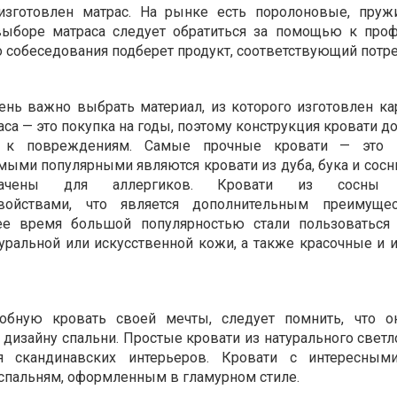
 изготовлен матрас. На рынке есть поролоновые, пру
выборе матраса следует обратиться за помощью к проф
о собеседования подберет продукт, соответствующий потр
ень важно выбрать материал, из которого изготовлен кар
аса — это покупка на годы, поэтому конструкция кровати 
й к повреждениям. Самые прочные кровати — это 
мыми популярными являются кровати из дуба, бука и сосн
значены для аллергиков. Кровати из сосны 
свойствами, что является дополнительным преимуще
ее время большой популярностью стали пользоваться
уральной или искусственной кожи, а также красочные и 
обную кровать своей мечты, следует помнить, что о
дизайну спальни. Простые кровати из натурального светл
я скандинавских интерьеров. Кровати с интересным
 спальням, оформленным в гламурном стиле.