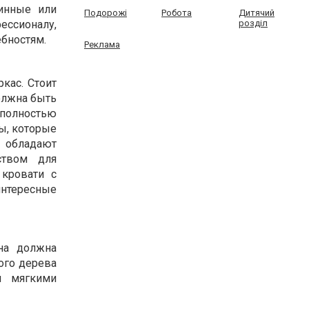
жинные или
Подорожі
Робота
Дитячий
ессионалу,
розділ
ебностям.
Реклама
кас. Стоит
должна быть
полностью
ы, которые
обладают
ством для
 кровати с
интересные
на должна
ого дерева
и мягкими