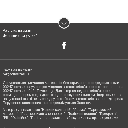
Реклама на сайті
Франшиза "CitySites"
Реклама на сайті:
rek@citysites.ua
Допускається цитування матеріалів без отримання попередньої згоди
03247.com.ua за умови розміщення в тексті обов'язкового посилання на
03247.com.ua - Сайт Трускавця. Для інтернет-видань обов'язкове
розміщення прямого, відкритого для пошукових систем гіперпосилання
на цитовані статті не нижче другого абзацу в тексті або в якості джерела.
Порушення виняткових прав переслідується Законом.
Матеріали з плашками "Новини компаній", "Промо", "Партнерський
матеріал", "Партнерський спецпроєкт", "Політичні новини", "Пресреліз",
"PR", "Офіційно", "Політична реклама" публікуються на правах реклами.