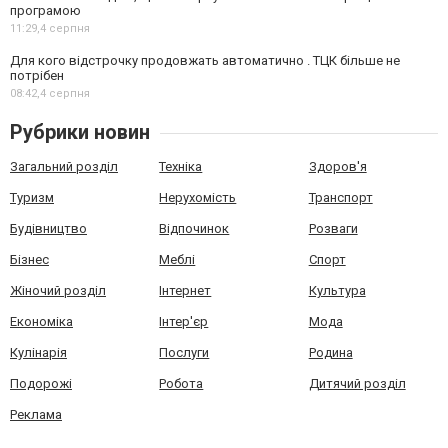
програмою
11:29,
4 серпня
Для кого відстрочку продовжать автоматично . ТЦК більше не
потрібен
08:42,
4 серпня
Рубрики новин
Загальний розділ
Техніка
Здоров'я
Туризм
Нерухомість
Транспорт
Будівництво
Відпочинок
Розваги
Бізнес
Меблі
Спорт
Жіночий розділ
Інтернет
Культура
Економіка
Інтер'єр
Мода
Кулінарія
Послуги
Родина
Подорожі
Робота
Дитячий розділ
Реклама