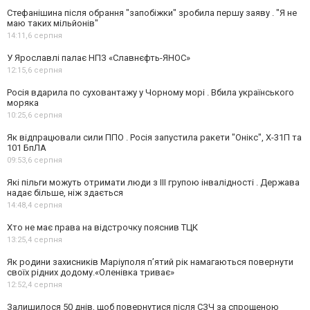
Стефанішина після обрання "запобіжки" зробила першу заяву . "Я не
маю таких мільйонів"
14:11,
6 серпня
У Ярославлі палає НПЗ «Славнєфть-ЯНОС»
12:15,
6 серпня
Росія вдарила по суховантажу у Чорному морі . Вбила українського
моряка
10:25,
6 серпня
Як відпрацювали сили ППО . Росія запустила ракети "Онікс", Х-31П та
101 БпЛА
09:53,
6 серпня
Які пільги можуть отримати люди з III групою інвалідності . Держава
надає більше, ніж здається
14:48,
4 серпня
Хто не має права на відстрочку пояснив ТЦК
13:25,
4 серпня
Як родини захисників Маріуполя пʼятий рік намагаються повернути
своїх рідних додому.«Оленівка триває»
12:52,
4 серпня
Залишилося 50 днів, щоб повернутися після СЗЧ за спрощеною