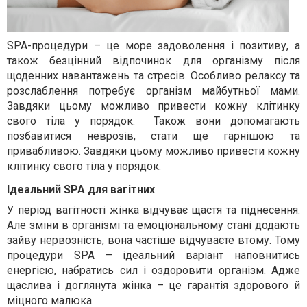
SPA-процедури – це море задоволення і позитиву, а
також безцінний відпочинок для організму після
щоденних навантажень та стресів. Особливо релаксу та
розслаблення потребує організм майбутньої мами.
Завдяки цьому можливо привести кожну клітинку
свого тіла у порядок.
Також вони допомагають
позбавитися неврозів, стати ще гарнішою та
привабливою. Завдяки цьому можливо привести кожну
клітинку свого тіла у порядок.
Ідеальний SPA для вагітних
У період вагітності жінка відчуває щастя та піднесення.
Але зміни в організмі та емоціональному стані додають
зайву нервозність, вона частіше відчуваєте втому. Тому
процедури SPA – ідеальний варіант наповнитись
енергією, набратись сил і оздоровити організм. Адже
щаслива і доглянута жінка – це гарантія здорового й
міцного малюка.