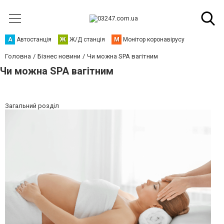
А
Автостанція
Ж
Ж/Д станція
М
Монітор коронавірусу
Головна
Бізнес новини
Чи можна SPA вагітним
Чи можна SPA вагітним
Загальний розділ