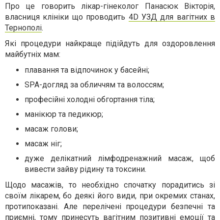
Про це говорить лікар-гінеколог Панасюк Вікторія,
власниця клініки що проводить
4
D
УЗД для вагітних в
Тернополі
.
Які процедури найкраще підійдуть для оздоровлення
майбутніх мам:
плавання та відпочинок у басейні;
SPA-догляд за обличчям та волоссям;
професійні холодні обгортання тіла;
манікюр та педикюр;
масаж голови;
масаж ніг;
дуже делікатний лімфодренажний масаж, щоб
вивести зайву рідину та токсини.
Щодо масажів, то необхідно спочатку порадитись зі
своїм лікарем, бо деякі його види, при окремих станах,
протипоказані. Але перелічені процедури безпечні та
приємні, тому принесуть вагітним позитивні емоції та