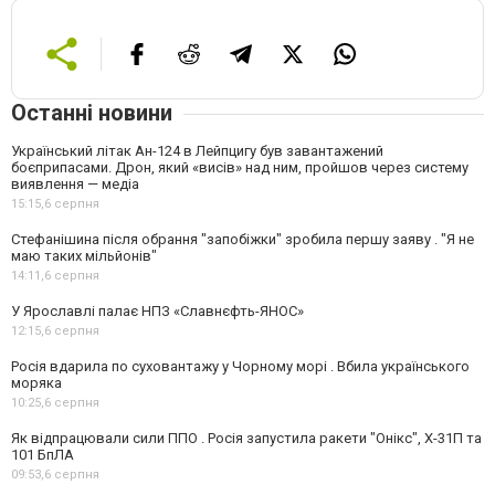
Останні новини
Український літак Ан-124 в Лейпцигу був завантажений
боєприпасами. Дрон, який «висів» над ним, пройшов через систему
виявлення — медіа
15:15,
6 серпня
Стефанішина після обрання "запобіжки" зробила першу заяву . "Я не
маю таких мільйонів"
14:11,
6 серпня
У Ярославлі палає НПЗ «Славнєфть-ЯНОС»
12:15,
6 серпня
Росія вдарила по суховантажу у Чорному морі . Вбила українського
моряка
10:25,
6 серпня
Як відпрацювали сили ППО . Росія запустила ракети "Онікс", Х-31П та
101 БпЛА
09:53,
6 серпня