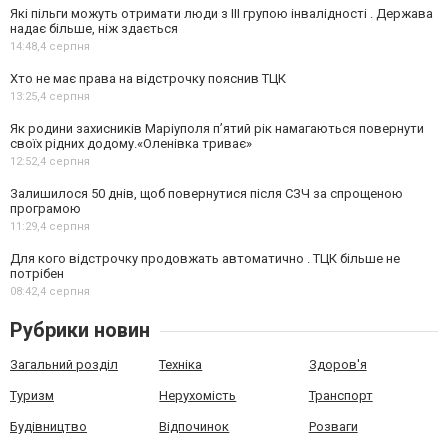
Які пільги можуть отримати люди з III групою інвалідності . Держава
надає більше, ніж здається
14:48,
4 серпня
Хто не має права на відстрочку пояснив ТЦК
13:25,
4 серпня
Як родини захисників Маріуполя пʼятий рік намагаються повернути
своїх рідних додому.«Оленівка триває»
12:52,
4 серпня
Залишилося 50 днів, щоб повернутися після СЗЧ за спрощеною
програмою
11:29,
4 серпня
Для кого відстрочку продовжать автоматично . ТЦК більше не
потрібен
08:42,
4 серпня
Рубрики новин
Загальний розділ
Техніка
Здоров'я
Туризм
Нерухомість
Транспорт
Будівництво
Відпочинок
Розваги