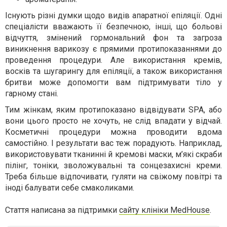
Існують різні думки щодо видів апаратної епіляції. Одні
спеціалісти вважають її безпечною, інші, що больові
відчуття, змінений гормональний фон та загроза
виникнення варикозу є прямими протипоказаннями до
проведення процедури. Але використання кремів,
восків та шугарингу для епіляції, а також використання
бритви може допомогти вам підтримувати тіло у
гарному стані.
Тим жінкам, яким протипоказано відвідувати SPA, або
вони цього просто не хочуть, не слід впадати у відчай.
Косметичні процедури можна проводити вдома
самостійно. І результати вас теж порадують. Наприклад,
використовувати тканинні й кремові маски, м’які скраби
пілінг, тоніки, зволожувальні та сонцезахисні креми.
Треба більше відпочивати, гуляти на свіжому повітрі та
іноді балувати себе смаколиками.
Стаття написана за підтримки
сайту
кл
ініки
MedHouse
.