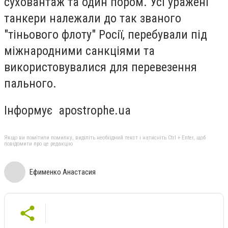
суховантаж та один пором. Усі уражені
танкери належали до так званого
"тіньового флоту" Росії, перебували під
міжнародними санкціями та
використовувалися для перевезення
пального.
Інформує apostrophe.ua
Якщо ви помітили помилку, виділіть необхідний текст і натисніть Ctrl + Enter, щоб
повідомити про це редакцію
Ефименко Анастасия