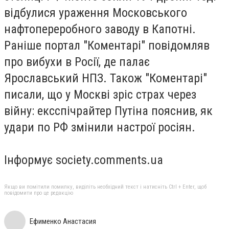
відбулися ураження Московського
нафтопереробного заводу в Капотні.
Раніше портал "Коментарі" повідомляв
про вибухи в Росії, де палає
Ярославський НПЗ. Також "Коментарі"
писали, що у Москві зріс страх через
війну: ексспічрайтер Путіна пояснив, як
удари по РФ змінили настрої росіян.
Інформує society.comments.ua
Якщо ви помітили помилку, виділіть необхідний текст і натисніть Ctrl + Enter, щоб
повідомити про це редакцію
Ефименко Анастасия