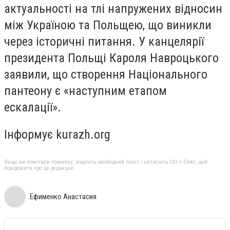
актуальності на тлі напружених відносин
між Україною та Польщею, що виникли
через історичні питання. У канцелярії
президента Польщі Кароля Навроцького
заявили, що створення Національного
пантеону є «наступним етапом
ескалації».
Інформує kurazh.org
Якщо ви помітили помилку, виділіть необхідний текст і натисніть Ctrl + Enter, щоб
повідомити про це редакцію
Ефименко Анастасия