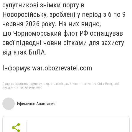
супутникові знімки порту в
Новоросійську, зроблені у період з 6 по 9
червня 2026 року. На них видно,
що Чорноморський флот РФ оснащував
свої підводні човни сітками для захисту
від атак БпЛА.
Інформує war.obozrevatel.com
Якщо ви помітили помилку, виділіть необхідний текст і натисніть Ctrl + Enter, щоб
повідомити про це редакцію
Ефименко Анастасия