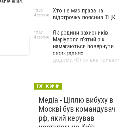
безпечення.
Хто не має права на
13:25
4 серпня
відстрочку пояснив ТЦК
Як родини захисників
12:52
4 серпня
Маріуполя пʼятий рік
намагаються повернути
своїх рідних
додому.«Оленівка триває»
ТОП НОВИНИ
Медіа - Ціллю вибуху в
Москві був командувач
рф, який керував