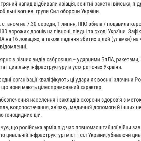
ітряний напад відбивали авіація, зенітні ракетні війська, пі
обільні вогневі групи Сил оборони України.
 станом на 7:30 середи, 1 липня, ППО збила / подавила кер
130 ворожих дронів на півночі, півдні та сході України. Зафі
 на 16 локаціях, а також падіння збитих цілей (уламки) на
овідомленні.
улярно з різних видів озброєння – ударними БпЛА, ракетами
та і цивільну інфраструктуру в усіх регіонах України.
родні організації кваліфікують ці удари як воєнні злочини Ро
, що вони мають цілеспрямований характер.
безпечення населення і закладів охорони здоров’я з мето
пла, водопостачання, зв’язку, медичної допомоги й інших н
ю геноцидних дій.
ечує, що російська армія під час повномасштабної війни за
о цивільній інфраструктурі міст і сіл України, убиваючи цив