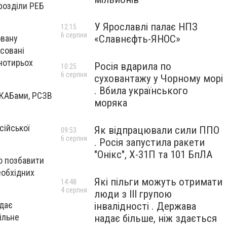
дрозділи РЕБ
У Ярославлі палає НПЗ
12:15
6 серпня
«Славнєфть-ЯНОС»
овану
ксовані
 чотирьох
Росія вдарила по
10:25
6 серпня
суховантажу у Чорному морі
. Вбила українського
, КАБами, РСЗВ
моряка
сійської
Як відпрацювали сили ППО
09:53
6 серпня
. Росія запустила ракети
"Онікс", Х-31П та 101 БпЛА
ю позбавити
еобхідних
Які пільги можуть отримати
14:48
4 серпня
люди з III групою
вдає
інвалідності . Держава
ільне
надає більше, ніж здається