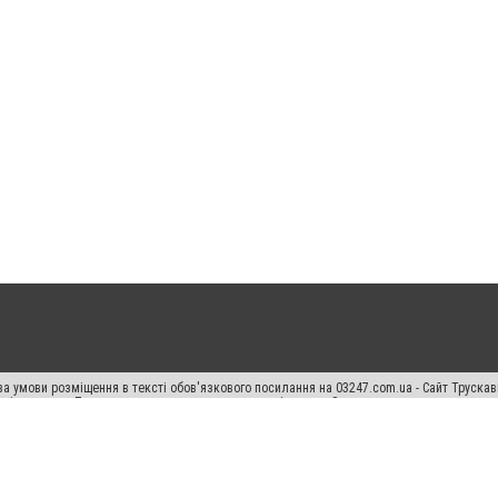
а умови розміщення в тексті обов'язкового посилання на 03247.com.ua - Сайт Труска
кості джерела. Порушення виняткових прав переслідується Законом.
ський спецпроєкт", "Політичні новини", "Пресреліз", "PR", "Офіційно", "Політична рек
раншиза "CitySites"
Правила класифайд
Редакційна політика
Політика конфіденційн