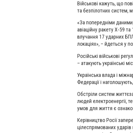
Військові кажуть, що пов
та безпілотних систем, м
«За попередніми даними,
авіаційну ракету Х-59 та 
влучання 17 ударних БПЛА
локаціях», – йдеться у п
Російські військові рег
– атакують українські міс
Українська влада і міжна
Федерації і наголошують
Обстріли систем життєза
людей електроенергії, те
умов для життя є ознако
Керівництво Росії запер
цілеспрямованих ударів п