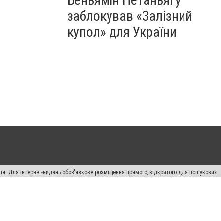
Беньямін Нетаньягу
заблокував «Залізний
купол» для України
вця. Для інтернет-видань обов'язкове розміщення прямого, відкритого для пошукових
лама" публікуються на правах реклами.
ості
Правила сайту