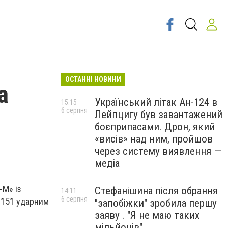
ОСТАННІ НОВИНИ
а
Український літак Ан-124 в
15:15
6 серпня
Лейпцигу був завантажений
боєприпасами. Дрон, який
«висів» над ним, пройшов
через систему виявлення —
медіа
-М» із
Стефанішина після обрання
14:11
6 серпня
а 151 ударним
"запобіжки" зробила першу
заяву . "Я не маю таких
мільйонів"