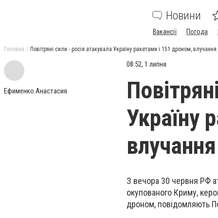
Новини
Вакансії
Погода
Головна
Повітряні сили - росія атакувала Україну ракетами і 151 дроном, влучання
08:52, 1 липня
Повітряні
Ефименко Анастасия
Україну 
влучання
З вечора 30 червня РФ а
окупованого Криму, керо
дроном, повідомляють По