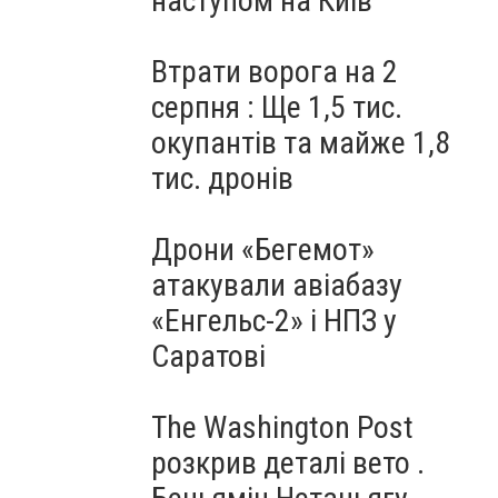
наступом на Київ
Втрати ворога на 2
серпня : Ще 1,5 тис.
окупантів та майже 1,8
тис. дронів
Дрони «Бегемот»
атакували авіабазу
«Енгельс-2» і НПЗ у
Саратові
The Washington Post
розкрив деталі вето .