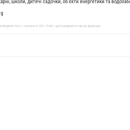
арні, школи, дитячі садочки, об’єкти енергетики та водоза
rg
бхідний текст і натисніть Ctrl + Enter, щоб повідомити про це редакцію