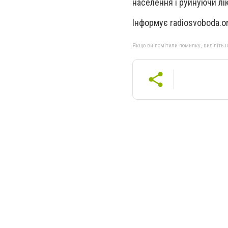
населення і руйнуючи лік
Інформує radiosvoboda.o
Якщо ви помітили помилку, виділіть нео