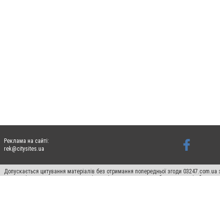
Реклама на сайті:
rek@citysites.ua
Допускається цитування матеріалів без отримання попередньої згоди 03247.com.ua з
систем гіперпосилання на цитовані статті не нижче другого абзацу в тексті або в я
Матеріали з плашками "Новини компаній", "Промо", "Партнерський матеріал", "Партнер
Реклама на сайті
Ф