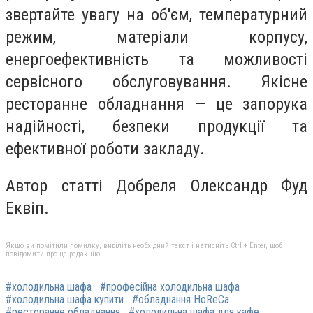
звертайте увагу на об'єм, температурний
режим, матеріали корпусу,
енергоефективність та можливості
сервісного обслуговування. Якісне
ресторанне обладнання — це запорука
надійності, безпеки продукції та
ефективної роботи закладу.
Автор статті Добреля Олександр Фуд
Еквіп.
Якщо ви помітили помилку, виділіть необхідний текст і натисніть Ctrl + Enter, щоб
повідомити про це редакцію
#холодильна шафа
#професійна холодильна шафа
#холодильна шафа купити
#обладнання HoReCa
#ресторанне обладнання
#холодильна шафа для кафе