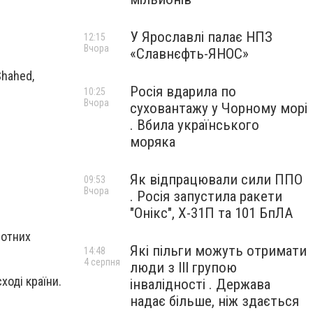
У Ярославлі палає НПЗ
12:15
Вчора
«Славнєфть-ЯНОС»
Shahed,
Росія вдарила по
10:25
Вчора
суховантажу у Чорному морі
. Вбила українського
моряка
Як відпрацювали сили ППО
09:53
Вчора
. Росія запустила ракети
"Онікс", Х-31П та 101 БпЛА
лотних
Які пільги можуть отримати
14:48
4 серпня
люди з III групою
ході країни.
інвалідності . Держава
надає більше, ніж здається