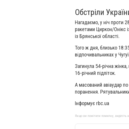
Обстріли Україн
Нагадаємо, у ніч проти 
ракетами Циркон/Онікс і
із Брянської області.
Того ж дня, близько 18:
відпочивальниках у Чугуї
Загинула 54-річна жінка
16-річний підліток.
А масований авіаудар по
поранення. Рятувальники
Інформує rbc.ua
Якщо ви помітили помилку, виділіть нео