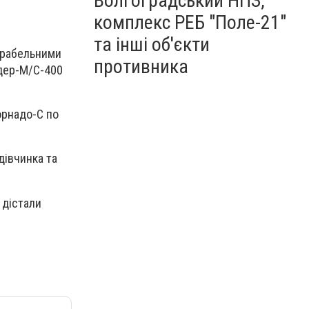
Волгоградський НПЗ,
комплекс РЕБ "Поле-21"
та інші об'єкти
корабельними
противника
ндер-М/С-400
орнадо-С по
дівчинка та
 дістали