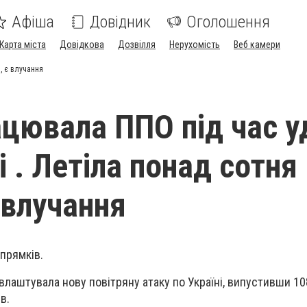
Афіша
Довідник
Оголошення
Карта міста
Довідкова
Дозвілля
Нерухомість
Веб камери
, є влучання
ацювала ППО під час у
і . Летіла понад сотня
 влучання
апрямків.
 влаштувала нову повітряну атаку по Україні, випустивши 10
в.