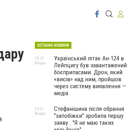
ОСТАННІ НОВИНИ
дару
Український літак Ан-124 в
15:15
Вчора
Лейпцигу був завантажений
боєприпасами. Дрон, який
«висів» над ним, пройшов
через систему виявлення —
медіа
Стефанішина після обрання
14:11
Вчора
"запобіжки" зробила першу
8
заяву . "Я не маю таких
мільйонів"