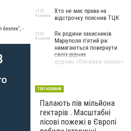
Хто не має права на
13:25
4 серпня
відстрочку пояснив ТЦК
 безпек", -
Як родини захисників
12:52
4 серпня
Маріуполя пʼятий рік
намагаються повернути
своїх рідних
додому.«Оленівка триває»
ТОП НОВИНИ
Палають пів мільйона
гектарів . Масштабні
лісові пожежі в Європі