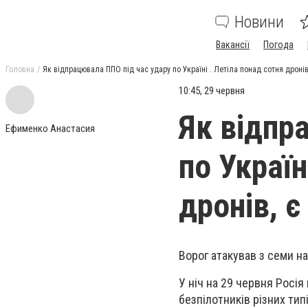
Новини
Вакансії
Погода
Головна
Як відпрацювала ППО під час удару по Україні . Летіла понад сотня дронів
10:45, 29 червня
Як відпр
Ефименко Анастасия
по Україн
дронів, є
Ворог атакував з семи н
У ніч на 29 червня Росія
безпілотників різних типі