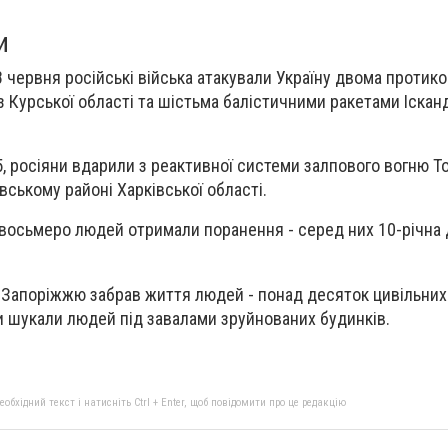
и
28 червня російські війська атакували Україну двома проти
з Курської області та шістьма балістичними ракетами Іска
35, росіяни вдарили з реактивної системи залпового вогню Т
вському районі Харківської області.
, восьмеро людей отримали поранення - серед них 10-річна 
 Запоріжжю забрав життя людей - понад десяток цивільних
 шукали людей під завалами зруйнованих будинків.
бхідний текст і натисніть Ctrl + Enter, щоб повідомити про це редакцію