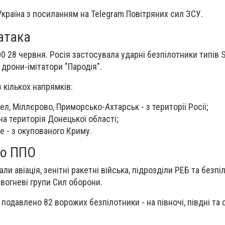
країна з посиланням на Telegram Повітряних сил ЗСУ.
атака
0 28 червня. Росія застосувала ударні безпілотники типів 
 дрони-імітатори "Пародія".
 кількох напрямків:
ел, Міллєрово, Приморсько-Ахтарськ - з території Росії;
а територія Донецької області;
е - з окупованого Криму.
ло ППО
ли авіація, зенітні ракетні війська, підрозділи РЕБ та безпі
 вогневі групи Сил оборони.
 подавлено 82 ворожих безпілотники - на півночі, півдні та с