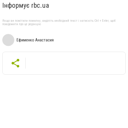
Інформує rbc.ua
Якщо ви помітили помилку, виділіть необхідний текст і натисніть Ctrl + Enter, щоб
повідомити про це редакцію
Ефименко Анастасия