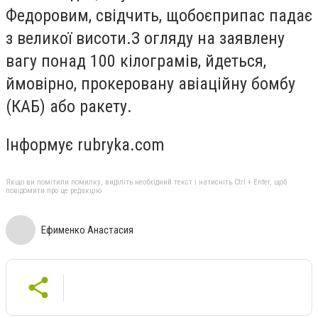
Федоровим, свідчить, щобоєприпас падає
з великої висоти.З огляду на заявлену
вагу понад 100 кілограмів, йдеться,
ймовірно, прокеровану авіаційну бомбу
(КАБ) або ракету.
Інформує rubryka.com
Якщо ви помітили помилку, виділіть необхідний текст і натисніть Ctrl + Enter, щоб
повідомити про це редакцію
Ефименко Анастасия