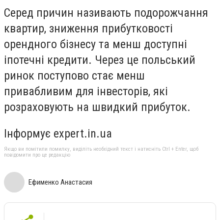
Серед причин називають подорожчання
квартир, зниження прибутковості
орендного бізнесу та менш доступні
іпотечні кредити. Через це польський
ринок поступово стає менш
привабливим для інвесторів, які
розраховують на швидкий прибуток.
Інформує expert.in.ua
Якщо ви помітили помилку, виділіть необхідний текст і натисніть Ctrl + Enter, щоб
повідомити про це редакцію
Ефименко Анастасия