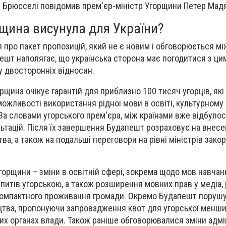
 в Брюсселі повідомив прем'єр-міністр Угорщини Петер Мад
щина висунула для України?
я про пакет пропозицій, який не є новим і обговорюється м
ешт наполягає, що українська сторона має погодитися з ц
 двосторонніх відносин.
рщина очікує гарантій для приблизно 100 тисяч угорців, як
можливості використання рідної мови в освіті, культурному 
За словами угорського прем'єра, між країнами вже відбулос
льтацій. Після їх завершення Будапешт розраховує на внесе
ва, а також на подальші переговори на рівні міністрів зако
орщини – зміни в освітній сфері, зокрема щодо мов навчан
питів угорською, а також розширення мовних прав у медіа, 
х компактного проживання громади. Окремо Будапешт поруш
цтва, пропонуючи запровадження квот для угорської менши
вих органах влади. Також раніше обговорювалися зміни адм