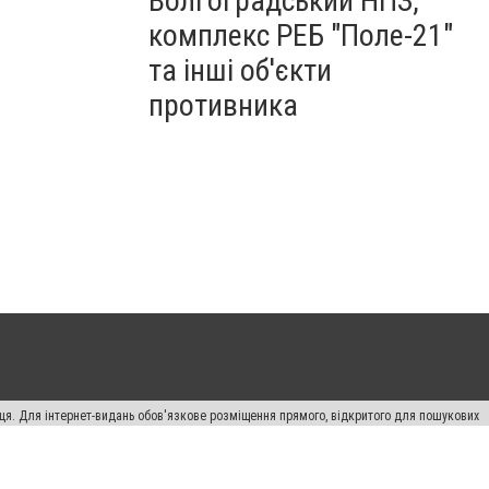
Волгоградський НПЗ,
комплекс РЕБ "Поле-21"
та інші об'єкти
противника
вця. Для інтернет-видань обов'язкове розміщення прямого, відкритого для пошукових
лама" публікуються на правах реклами.