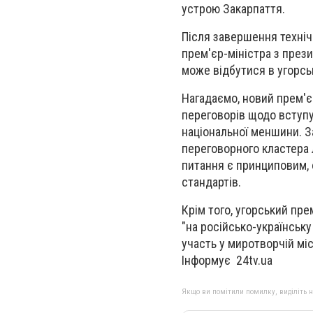
устрою Закарпаття.
Після завершення техніч
прем'єр-міністра з през
може відбутися в угорсь
Нагадаємо, новий прем'є
переговорів щодо вступу
національної меншини. З
переговорного кластера 
питання є принциповим,
стандартів.
Крім того, угорський пре
"на російсько-українську
участь у миротворчій міс
Інформує 24tv.ua
Якщо ви помітили помилку, виділіть нео