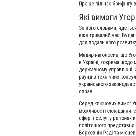
Про це під час брифінгу
Які вимоги Угор
За його словами, йдетьс
вже тривалий час. Будап
для подальшого розвитку
Мадяр наголосив, що Уго
в Україні, зокрема щодо 
державному управлінні. 
раундів технічних консу
українського законодавст
справ.
Серед ключових вимог Уг
можливості складання іс
сфері послуг у регіона
політичного представни
Верховній Раді та місце