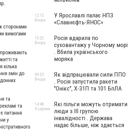
яр.
У Ярославлі палає НПЗ
12:15
Вчора
«Славнєфть-ЯНОС»
іж сторонами
ими вимогами
Росія вдарила по
10:25
Вчора
суховантажу у Чорному морі
. Вбила українського
і проживають
моряка
житті та
я кілька
ння змін до
Як відпрацювали сили ППО
09:53
Вчора
рдонних
. Росія запустила ракети
"Онікс", Х-31П та 101 БпЛА
ня та
Які пільги можуть отримати
14:48
рекламі та
4 серпня
люди з III групою
ує питання
інвалідності . Держава
ни у
надає більше, ніж здається
іністративного