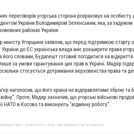
них переговорів угорська сторона розраховує на особисту 
идентом України Володимиром Зеленським, яка, за задумом
комовних районах України.
р-міністр Угорщини заявляв, що перед підтримкою старту о
 України до ЄС українська влада має розширити права угор
а його словами, Будапешт готовий погодитися на відкритт
лише за умови гарантування цих прав в Україні. Мадяр підк
 оскільки стосується дотримання верховенства права та д
м'єр наголосив, що його країна не відправлятиме зброю та 
 війну". Проте, Мадяр зазначив, що угорські військові прод
ії НАТО в Косово та виконують "відмінну роботу".
бхідний текст і натисніть Ctrl + Enter, щоб повідомити про це редакцію