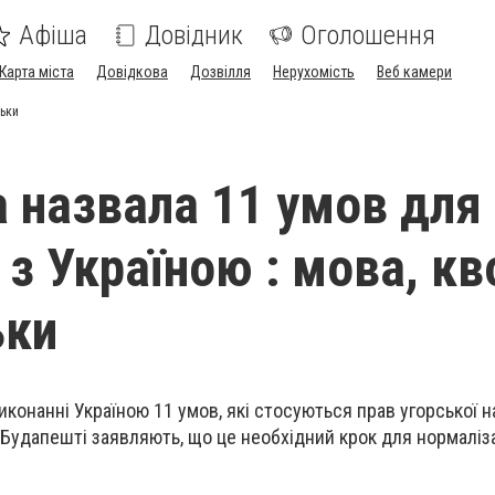
Афіша
Довідник
Оголошення
Карта міста
Довідкова
Дозвілля
Нерухомість
Веб камери
льки
 назвала 11 умов для
 з Україною : мова, кв
ьки
конанні Україною 11 умов, які стосуються прав угорської н
 Будапешті заявляють, що це необхідний крок для нормаліза