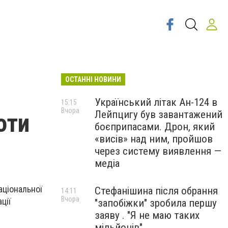
ОСТАННІ НОВИНИ
Український літак Ан-124 в
15:15
Вчора
Лейпцигу був завантажений
оти
боєприпасами. Дрон, який
«висів» над ним, пройшов
через систему виявлення —
медіа
аціональної
Стефанішина після обрання
14:11
Вчора
ції
"запобіжки" зробила першу
заяву . "Я не маю таких
мільйонів"