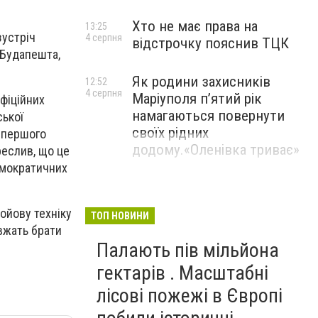
Хто не має права на
13:25
зустріч
4 серпня
відстрочку пояснив ТЦК
 Будапешта,
Як родини захисників
12:52
4 серпня
Маріуполя пʼятий рік
фіційних
намагаються повернути
ської
своїх рідних
я першого
додому.«Оленівка триває»
реслив, що це
емократичних
бойову техніку
ТОП НОВИНИ
овжать брати
Палають пів мільйона
гектарів . Масштабні
лісові пожежі в Європі