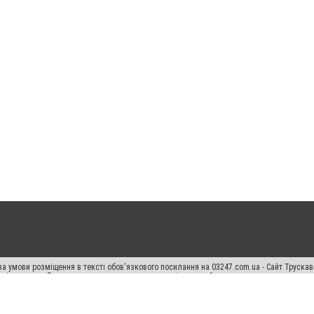
а умови розміщення в тексті обов'язкового посилання на 03247.com.ua - Сайт Труска
кості джерела. Порушення виняткових прав переслідується Законом.
ський спецпроєкт", "Політичні новини", "Пресреліз", "PR", "Офіційно", "Політична рек