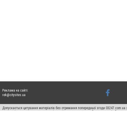
Реклама на сайті:
rek@citysites.ua
Допускається цитування матеріалів без отримання попередньої згоди 03247.com.ua з
систем гіперпосилання на цитовані статті не нижче другого абзацу в тексті або в я
Матеріали з плашками "Новини компаній", "Промо", "Партнерський матеріал", "Партнер