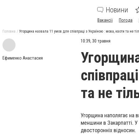
Новини
Вакансії
Погода
Головна
Угорщина назвала 11 умов для співпраці з Україною : мова, квоти та не ті
10:39, 30 травня
Угорщина
Ефименко Анастасия
співпраці
та не тіл
Угорщина наполягає на ви
меншини в Закарпатті. У
двосторонніх відносин.