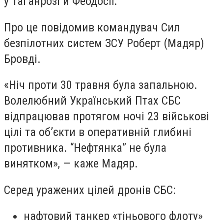
у Таганрозі й Феодосії.
Про це повідомив командувач Сил
безпілотних систем ЗСУ Роберт (Мадяр)
Бровді.
«Ніч проти 30 травня була запальною.
Волелюбний Український Птах СБС
відпрацював протягом ночі 23 військові
цілі та обʼєкти в оперативній глибині
противника. “Нефтянка” не була
винятком», — каже Мадяр.
Серед уражених цілей дронів СБС:
нафтовий танкер «тіньового флоту»