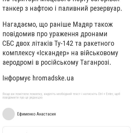
танкер з нафтою і паливний резервуар.
Нагадаємо, що раніше Мадяр також
повідомив про ураження дронами
СБС двох літаків Ту-142 та ракетного
комплексу «Іскандер» на військовому
аеродромі в російському Таганрозі.
Інформує hromadske.ua
Якщо ви помітили помилку, виділіть необхідний текст і натисніть Ctrl + Enter, щоб
повідомити про це редакцію
Ефименко Анастасия