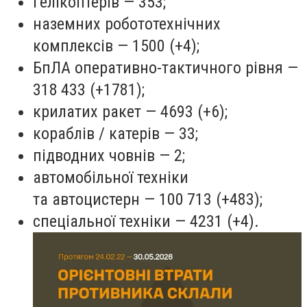
гелікоптерів — 353;
наземних робототехнічних
комплексів — 1500 (+4);
БпЛА оперативно-тактичного рівня —
318 433 (+1781);
крилатих ракет — 4693 (+6);
кораблів / катерів — 33;
підводних човнів — 2;
автомобільної техніки
та автоцистерн — 100 713 (+483);
спеціальної техніки — 4231 (+4).