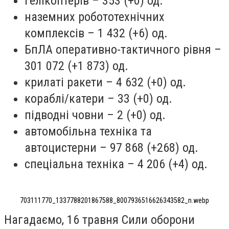
гелікоптерів – 353 (+0) од.
наземних робототехнічних
комплексів – 1 432 (+6) од.
БпЛА оперативно-тактичного рівня –
301 072 (+1 873) од.
крилаті ракети – 4 632 (+0) од.
кораблі/катери – 33 (+0) од.
підводні човни – 2 (+0) од.
автомобільна техніка та
автоцистерни – 97 868 (+268) од.
спеціальна техніка – 4 206 (+4) од.
703111770_1337788201867588_8007936516626343582_n.webp
Нагадаємо, 16 травня Сили оборони