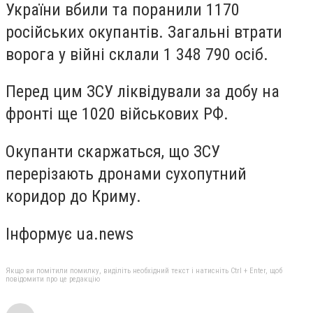
України вбили та поранили 1170
російських окупантів. Загальні втрати
ворога у війні склали 1 348 790 осіб.
Перед цим ЗСУ ліквідували за добу на
фронті ще 1020 військових РФ.
Окупанти скаржаться, що ЗСУ
перерізають дронами сухопутний
коридор до Криму.
Інформує ua.news
Якщо ви помітили помилку, виділіть необхідний текст і натисніть Ctrl + Enter, щоб
повідомити про це редакцію