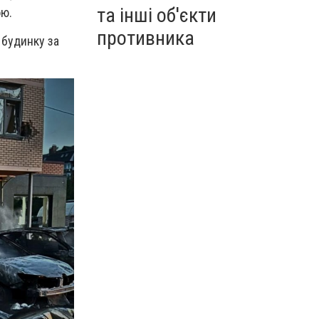
та інші об'єкти
ою.
противника
 будинку за