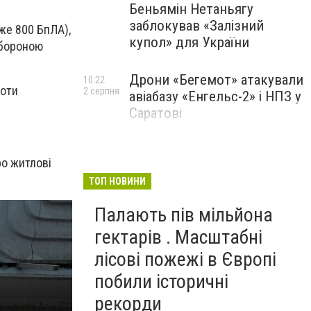
Беньямін Нетаньягу
заблокував «Залізний
же 800 БпЛА),
купол» для України
обороною
Дрони «Бегемот» атакували
10:22
роти
2 серпня
авіабазу «Енгельс-2» і НПЗ у
Саратові
ро житлові
ТОП НОВИНИ
Палають пів мільйона
гектарів . Масштабні
лісові пожежі в Європі
побили історичні
рекорди