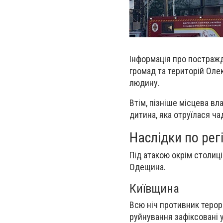
Інформація про постражд
громад та територій Оле
людину.
Втім, пізніше місцева вл
дитина, яка отруїлася ча
Наслідки по рег
Під атакою окрім столиц
Одещина.
Київщина
Всю ніч противник терор
руйнування зафіксовані у