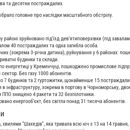
тва та десятки постраждалих.
зібрало головне про наслідки масштабного обстрілу.
у районі зруйновано під’їзд дев’ятиповерхівки (під завалам
алом 40 постраждалих та одна загибла особа.
ених (зокрема 3-річна дитина), руйнування у 6 районах: по
риватні будинки та склади.
по енергетиці у Кременчуці, пошкоджено промислове підп
сектор. Без газу 1000 абонентів.
о 7 будинків та 2 гуртожитки, щонайменше 15 постраждали
 в інфраструктуру, зокрема в портову в Чорноморську, дво
 ППО знищено 4 ракети та 32 безпілотники.
овано енергооб’єкт, без світла понад 31 тисяча абонентів.
ни
, хвилями "Шахедів", яка тривала всю ніч з 13 на 14 травня, 