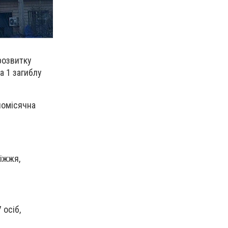
розвитку
а 1 загиблу
дномісячна
ріжжя,
 осіб,