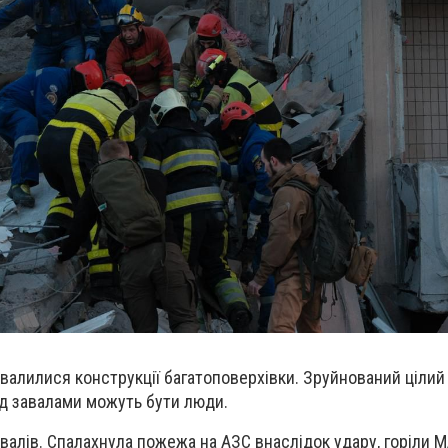
алилися конструкції багатоповерхівки. Зруйнований цілий п
д завалами можуть бути люди.
авалів. Спалахнула пожежа на АЗС внаслідок удару, горіли 