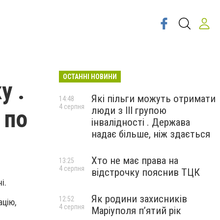
ОСТАННІ НОВИНИ
у .
Які пільги можуть отримати
14:48
4 серпня
люди з III групою
 по
інвалідності . Держава
надає більше, ніж здається
Хто не має права на
13:25
4 серпня
відстрочку пояснив ТЦК
і.
Як родини захисників
12:52
ацію,
4 серпня
Маріуполя пʼятий рік