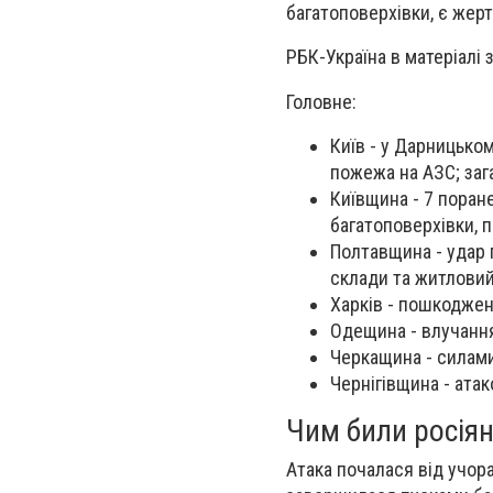
багатоповерхівки, є жер
РБК-Україна в матеріалі 
Головне:
Київ - у Дарницьком
пожежа на АЗС; заг
Київщина - 7 поран
багатоповерхівки, п
Полтавщина - удар 
склади та житловий 
Харків - пошкоджен
Одещина - влучання
Черкащина - силами
Чернігівщина - атак
Чим били росія
Атака почалася від учора