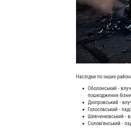
Наслідки по інших район
Оболонський - влуч
пошкодження бізнес
Дніпровський - влу
Голосіївський - пад
Шевченківський - в
Соломʼянський - па