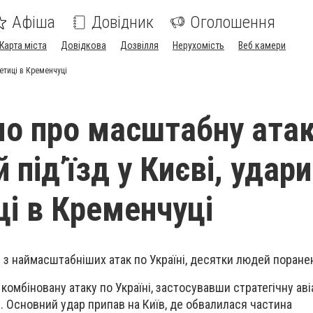
Афіша
Довідник
Оголошення
Карта міста
Довідкова
Дозвілля
Нерухомість
Веб камери
етиці в Кременчуці
о про масштабну атак
під’їзд у Києві, удари
ці в Кременчуці
 з наймасштабніших атак по Україні, десятки людей поранен
комбіновану атаку по Україні, застосувавши стратегічну аві
в. Основний удар припав на Київ, де обвалилася частина