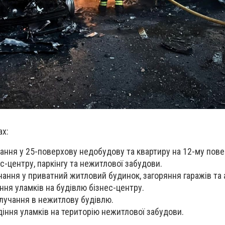
ах:
ання у 25-поверхову недобудову та квартиру на 12-му пове
-центру, паркінгу та нежитлової забудови.
чання у приватний житловий будинок, загоряння гаражів та 
іння уламків на будівлю бізнес-центру.
лучання в нежитлову будівлю.
діння уламків на територію нежитлової забудови.