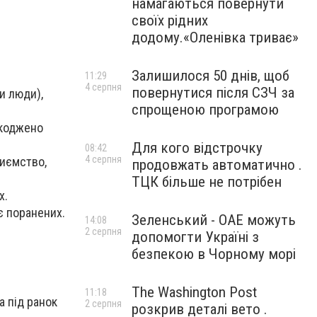
намагаються повернути
своїх рідних
додому.«Оленівка триває»
Залишилося 50 днів, щоб
11:29
4 серпня
повернутися після СЗЧ за
и люди),
спрощеною програмою
шкоджено
Для кого відстрочку
08:42
4 серпня
риємство,
продовжать автоматично .
ТЦК більше не потрібен
х.
є поранених.
Зеленський - ОАЕ можуть
14:08
2 серпня
допомогти Україні з
безпекою в Чорному морі
The Washington Post
11:18
а під ранок
2 серпня
розкрив деталі вето .