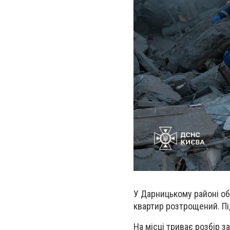
У Дарницькому районі обв
квартир розтрощений. Пі
На місці триває розбір з