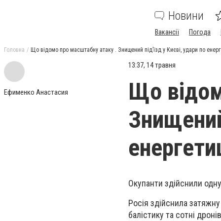
Новини
Вакансії
Погода
Головна
Що відомо про масштабну атаку . Знищений під’їзд у Києві, удари по енерг
13:37, 14 травня
Що відом
Ефименко Анастасия
Знищений 
енергети
Окупанти здійснили одну
Росія здійснила затяжну 
балістику та сотні дроні