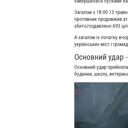
завершилася пусками бал
Загалом з 18:00 13 трав
противник продовжив ата
збито/подавлено 693 цілі
А загалом із початку вч
українських міст і громад
Основний удар -
Основний удар прийняла 
будинки, школу, ветерина