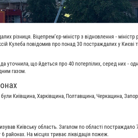
алих різниця. Віцепрем'єр-міністр з відновлення - міністр 
ксій Кулеба повідомив про понад 30 постраждалих у Києві т
ада уточнила, що йдеться про 40 потерпілих, серед них - о
дним газом.
іонах
і були Київщина, Харківщина, Полтавщина, Черкащина, Запо
изував Київську область. Загалом по області постраждало 7
 6 районах. На місцях триває ліквідація пожеж.