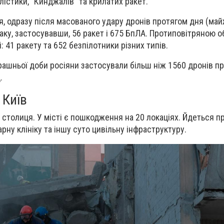
істики, "Кинджалів" та крилатих ракет.
ня, одразу після масованого удару дронів протягом дня (май
ку, застосувавши, 56 ракет і 675 БпЛА. Протиповітряною 
: 41 ракету та 652 безпілотники різних типів.
орашньої доби росіяни застосували більш ніж 1560 дронів п
.
 Київ
столиця. У місті є пошкодження на 20 локаціях. Йдеться п
рну клініку та іншу суто цивільну інфраструктуру.