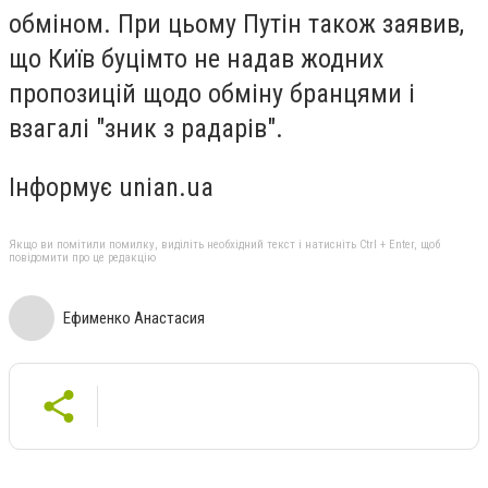
обміном. При цьому Путін також заявив,
що Київ буцімто не надав жодних
пропозицій щодо обміну бранцями і
взагалі "зник з радарів".
Інформує unian.ua
Якщо ви помітили помилку, виділіть необхідний текст і натисніть Ctrl + Enter, щоб
повідомити про це редакцію
Ефименко Анастасия