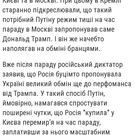
Києві та в Москві. При цьому в Кремлі
старанно підкреслювали, що такий
потрібний Путіну режим тиші на час
параду в Москві запропонував саме
Дональд Трамп. І він же начебто
наполягав на обміні бранцями.
Вже після параду російський диктатор
заявив, що Росія буцімто пропонувала
Україні великий обмін ще до перфоманса
від Трампа. У такий спосіб Путін,
ймовірно, намагався спростувати
поширені чутки, що Росія "купила" у
Києва перемир’я на час параду,
заплативши за нього масштабним