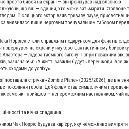
 не просто бився на екрані — він іронізував над власною
джуючи, що він — єдиний, хто може затьмарити Сталлоне 
лядом. Після цього актор взяв тривалу паузу, присвятивши
ріса виявилася лише черговим тренувальним табором пере
Чака Норріса стали справжнім подарунком для фанатів олд
він повернувся на екрани у науково-фантастичному бойовику
на Аластера — лідера таємного загону. Попри поважний вік, в
ків, зазначаючи: «У житті завжди будуть перешкоди. Але як
ють сходами до успіху».
ії поставила стрічка «Zombie Plane» (2025/2026), де він зня
ве покоління героїв. Цей фільм став символічним передан
о так само як і прийшов — непереможним наставником, чий а
, цінності та вічна спадщина
иком Чак Норріс будував кар’єру, яку неможливо виміряти