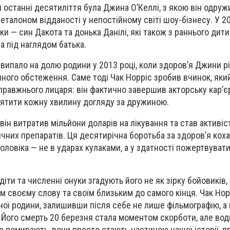
 останні десятиліття була Джина О’Келлі, з якою він одруж
и еталоном відданості у непостійному світі шоу-бізнесу. У 20
и — син Дакота та донька Данілі, які також з раннього дит
а під наглядом батька.
ипало на долю родини у 2013 році, коли здоров’я Джини р
ного обстеження. Саме тоді Чак Норріс зробив вчинок, яки
правжнього лицаря: він фактично завершив акторську кар’єр
вятити кожну хвилину догляду за дружиною.
 він витратив мільйони доларів на лікування та став активіс
чних препаратів. Ця десятирічна боротьба за здоров’я коха
оловіка — не в ударах кулаками, а у здатності пожертвувати
іти та численні онуки згадують його не як зірку бойовиків,
им своєму слову та своїм близьким до самого кінця. Чак Но
чої родини, залишивши після себе не лише фільмографію, а 
 Його смерть 20 березня стала моментом скорботи, але вод
е помирають, вони просто стають частиною нашої історії,