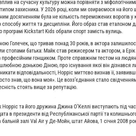
вплив на сучасну культуру можна порівняти з міфологічним
типом захисника. У 2026 році, коли ми озираємося на його 
ним досягненням була не кількість переможених ворогів у к
 способу життя та дисципліни. Його образ став еталоном д
го програмі Kickstart Kids обрали спорт замість вулиць.
ною Голечек, що тривав понад 30 років, в актора залишилос
шли стопами батька: Майк став режисером та актором, а Ері
а професійним гонщиком. Проте справжнім тестом на людян
зашлюбною донькою Діною, про існування якої він дізнався 
уникати відповідальності, Норріс миттєво визнав її, заявивш
осто знав, що вона моя». Це возз’єднання стало свідченням
чесність стоять вище за репутацію.
Норріс та його дружина Джина О'Келлі виступають під час м
ата в президенти від Республіканської партії та колишньог
 бальній залі Val Air у Де-Мойн, штат Айова, 1 січня 2008 р