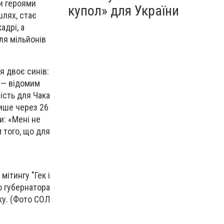
и героями
купол» для України
шлях, стає
адрі, а
ля мільйонів
я двоє синів:
к — відомим
ість для Чака
лише через 26
и: «Мені не
 того, що для
ітингу "Гек і
о губернатора
оку. (Фото СОЛ