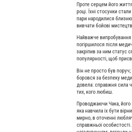
Проте серцем його життя
році. Їхні стосунки стал
пари народилися близнюк
вивчати бойові мистецтв
Найважче випробування в
погіршилося після медич
закріпив за ним статус с
популярності, щоб прис
Він не просто був поруч;
боровся за безпеку меди
довела: справжня сила ч
тих, кого любиш.
Проводжаючи Чака, його д
яка навчила їх бути вірн
мирно, в оточенні любля
справжньої особистості.
нагадуванням: легенди н