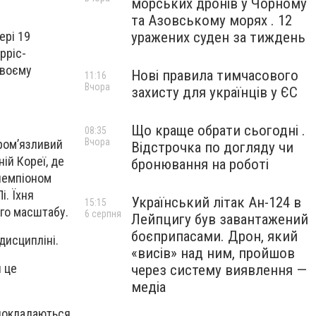
морських дронів у Чорному
та Азовському морях . 12
уражених суден за тиждень
ері 19
рріс-
своєму
Нові правила тимчасового
11:16
Вчора
захисту для українців у ЄС
Що краще обрати сьогодні .
08:35
Вчора
ором’язливий
Відстрочка по догляду чи
ій Кореї, де
бронювання на роботі
чемпіоном
і. Їхня
Український літак Ан-124 в
15:15
ого масштабу.
6 серпня
Лейпцигу був завантажений
боєприпасами. Дрон, який
дисципліні.
«висів» над ним, пройшов
и це
через систему виявлення —
медіа
 покладаються