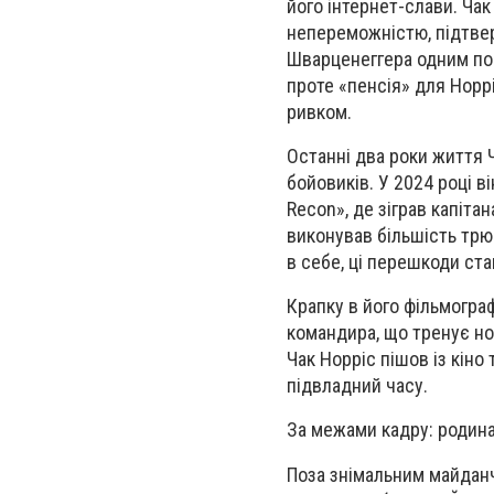
його інтернет-слави. Чак
непереможністю, підтвер
Шварценеггера одним пог
проте «пенсія» для Нор
ривком.
Останні два роки життя 
бойовиків. У 2024 році 
Recon», де зіграв капіта
виконував більшість трю
в себе, ці перешкоди ста
Крапку в його фільмограф
командира, що тренує но
Чак Норріс пішов із кін
підвладний часу.
За межами кадру: родина
Поза знімальним майданч