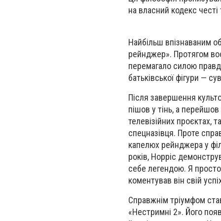
на власний кодекс честі
Найбільш впізнаваним об
рейнджер». Протягом вос
перемагало силою правди
батьківської фігури — су
Після завершення культо
пішов у тінь, а перейшов
телевізійних проєктах, т
спецназівця. Проте спра
капелюх рейнджера у філ
років, Норріс демонстру
себе легендою. Я просто 
коментував він свій успіх
Справжнім тріумфом став
«Нестримні 2». Його поя