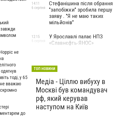
Стефанішина після обрання
14:11
6 серпня
"запобіжки" зробила першу
заяву . "Я не маю таких
мільйонів"
ський
о завжди
символом
У Ярославлі палає НПЗ
12:15
6 серпня
«Славнєфть-ЯНОС»
 Норріс не
на
елітного
ТОП НОВИНИ
 одягнув
іть тоді, у 65
Медіа - Ціллю вибуху в
Я не вважаю
Москві був командувач
— скромно
рф, який керував
наступом на Київ
стері
коментарем до