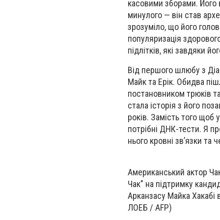
касовими зборами. Його 
минулого — він став архе
зрозуміло, що його голов
популяризація здорового
підлітків, які завдяки йо
Від першого шлюбу з Діа
Майк та Ерік. Обидва пі
постановником трюків т
стала історія з його по
років. Замість того щоб 
потрібні ДНК-тести. Я пр
нього кровні зв’язки та 
Американський актор Чак 
Чак" на підтримку кандид
Арканзасу Майка Хакабі в
ЛОЕБ / AFP)