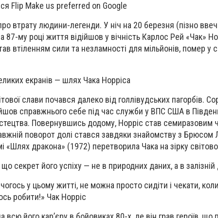
я Flip Make us preferred on Google
про втрату людини-легенди. У ніч на 20 березня (пізно ввеч
 87-му році життя відійшов у вічність Карлос Рей «Чак» Но
тав втіленням сили та незламності для мільйонів, помер у 
великих екранів — шлях Чака Норріса
ітової слави почався далеко від голлівудських пагорбів. С
айшов справжнього себе під час служби у ВПС США в Південн
истецтва. Повернувшись додому, Норріс став семиразовим 
равжній поворот долі стався завдяки знайомству з Брюсом Л
мі «Шлях дракона» (1972) перетворила Чака на зірку світов
що секрет його успіху — не в природних даних, а в залізній 
огось у цьому житті, не можна просто сидіти і чекати, кол
ось робити!» Чак Норріс
 всю його кар’єру в бойовиках 80-х, де він грав героїв, що