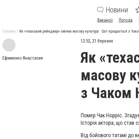
Новини
Вакансії
Погода
Головна
Як «техаський рейнджер» змінив масову культуру . Світ прощається з Чак
12:52, 21 березня
Як «теха
Ефименко Анастасия
масову к
з Чаком 
Помер Чак Норріс. Згаду
Історія актора, що став 
Від бойового татамі до в