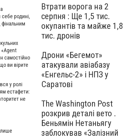
Втрати ворога на 2
та
серпня : Ще 1,5 тис.
 себе родині,
д фінальним
окупантів та майже 1,8
тис. дронів
скульних
 «Agent
Дрони «Бегемот»
ін самостійно
атакували авіабазу
що ви вірите
«Енгельс-2» і НПЗ у
Саратові
вся у ролі
ням естафети:
вторитет не
The Washington Post
розкрив деталі вето .
Беньямін Нетаньягу
 лише
заблокував «Залізний