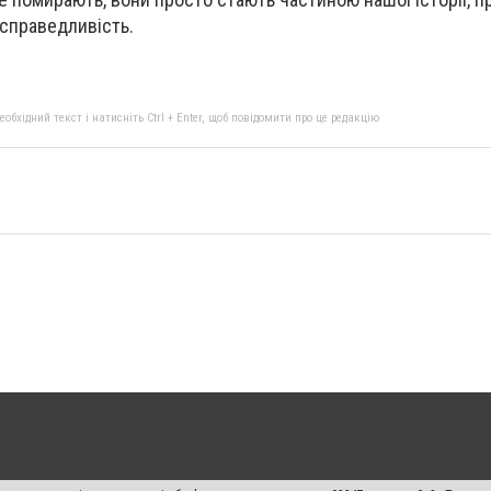
 справедливість.
бхідний текст і натисніть Ctrl + Enter, щоб повідомити про це редакцію