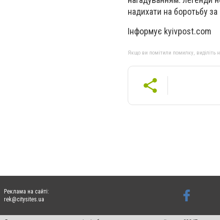
надихати на боротьбу за
Інформує kyivpost.com
Якщо ви помітили помилку, виділіть нео
Реклама на сайті:
rek@citysites.ua