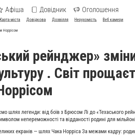
Афіша
Довідник
Оголошення
Карта міста
Довідкова
Дозвілля
Нерухомість
Веб камери
ом Норрісом
ський рейнджер» змін
ультуру . Світ прощає
Норрісом
ємо шлях легенди: від боїв з Брюсом Лі до «Техаського рей
символом непереможності та відданості родині для мільйоні
еликих екранів — шлях Чака Норріса За межами кадру: родин