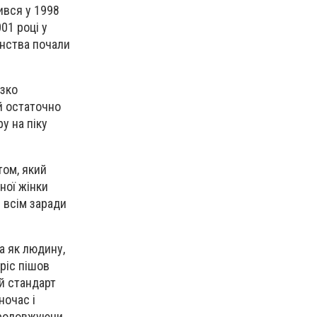
ився у 1998
01 році у
инства почали
ізко
й остаточно
у на піку
том, який
ної жінки
 всім заради
 а як людину,
рріс пішов
й стандарт
ночас і
 продовжуючи