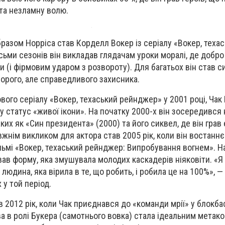
 та незламну волю.
разом Норріса став Корделл Вокер із серіалу «Вокер, теха
ьми сезонів він викладав глядачам уроки моралі, де добр
 (і фірмовим ударом з розвороту). Для багатьох він став 
ворого, але справедливого захисника.
вого серіалу «Вокер, техаський рейнджер» у 2001 році, Чак
 у статус «живої ікони». На початку 2000-х він зосередився 
аких як «Син президента» (2000) та його сиквел, де він грав 
вжнім викликом для актора став 2005 рік, коли він востаннє
ьмі «Вокер, техаський рейнджер: Випробування вогнем». Нав
вав форму, яка змушувала молодих каскадерів ніяковіти. «
людина, яка вірила в те, що робить, і робила це на 100%», 
 у той період.
 2012 рік, коли Чак приєднався до «команди мрії» у блокба
ва в ролі Букера (самотнього вовка) стала ідеальним мета