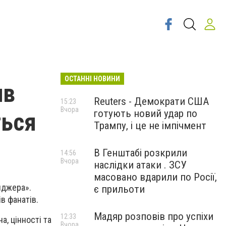
ОСТАННІ НОВИНИ
ив
Reuters - Демократи США
15:23
Вчора
готують новий удар по
ться
Трампу, і це не імпічмент
В Генштабі розкрили
14:56
Вчора
наслідки атаки . ЗСУ
масовано вдарили по Росії,
нджера».
є прильоти
в фанатів.
Мадяр розповів про успіхи
12:33
а, цінності та
Вчора