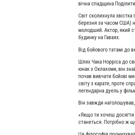
вічна спадщина Поділитис
Світ сколихнула звістка 
березня за часом США) на
молодший. Актор, який с
будинку на Гаваях.
Від бойового татамі до 
Шлях Чака Норріса до св
юнак з Оклахоми, він зн
почав вивчати бойові м
світу з карате, проте сп
легендарна дуель у філь
Він завжди наголошував, 
«Якщо ти хочеш досягти ч
станеться. Потрібно ж щ
Ця філософія пронизувала