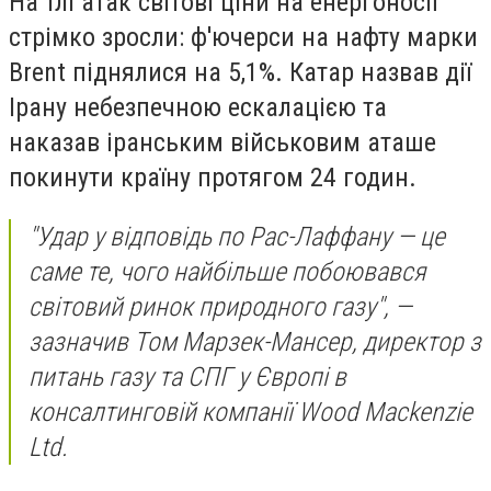
На тлі атак світові ціни на енергоносії
стрімко зросли: ф'ючерси на нафту марки
Brent піднялися на 5,1%. Катар назвав дії
Ірану небезпечною ескалацією та
наказав іранським військовим аташе
покинути країну протягом 24 годин.
"Удар у відповідь по Рас-Лаффану — це
саме те, чого найбільше побоювався
світовий ринок природного газу", —
зазначив Том Марзек-Мансер, директор з
питань газу та СПГ у Європі в
консалтинговій компанії Wood Mackenzie
Ltd.