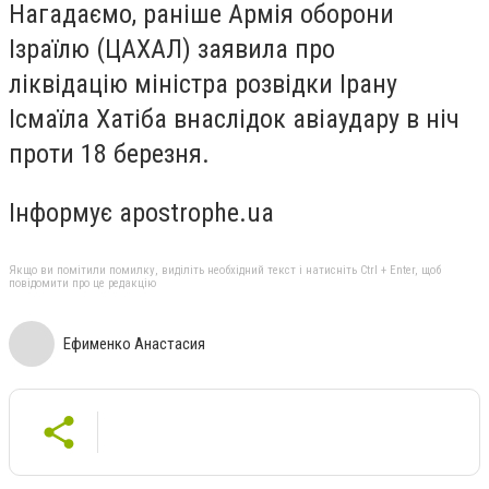
Нагадаємо, раніше Армія оборони
Ізраїлю (ЦАХАЛ) заявила про
ліквідацію міністра розвідки Ірану
Ісмаїла Хатіба внаслідок авіаудару в ніч
проти 18 березня.
Інформує apostrophe.ua
Якщо ви помітили помилку, виділіть необхідний текст і натисніть Ctrl + Enter, щоб
повідомити про це редакцію
Ефименко Анастасия