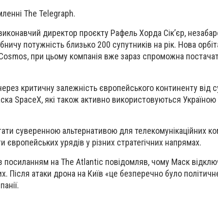
ленні The Telegraph.
 виконавчий директор проєкту Рафель Хорда Сік’єр, незаба
обничу потужність близько 200 супутників на рік. Нова орбі
Cosmos, при цьому компанія вже зараз спроможна постача
 через критичну залежність європейського континенту від с
Маска SpaceX, які також активно використовуються Україною 
ати суверенною альтернативою для телекомунікаційних ком
и європейських урядів у різних стратегічних напрямах.
з посиланням на The Atlantic повідомляв, чому Маск відключ
их. Після атаки дрона на Київ «це безперечно було політич
панії.