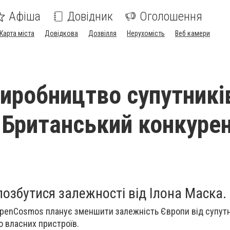
Афіша
Довідник
Оголошення
Карта міста
Довідкова
Дозвілля
Нерухомість
Веб камери
иробництво супутникі
 Британський конкуре
озбутися залежності від Ілона Маска.
enCosmos планує зменшити залежність Європи від супутник
 власних пристроїв.