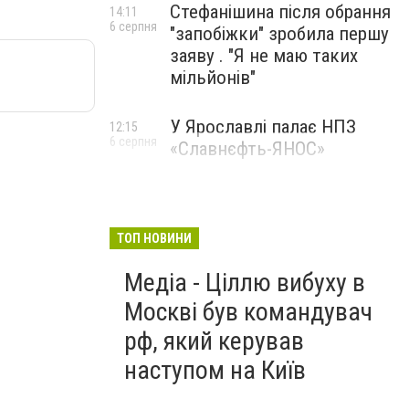
Стефанішина після обрання
14:11
6 серпня
"запобіжки" зробила першу
заяву . "Я не маю таких
мільйонів"
У Ярославлі палає НПЗ
12:15
6 серпня
«Славнєфть-ЯНОС»
ТОП НОВИНИ
Медіа - Ціллю вибуху в
Москві був командувач
рф, який керував
наступом на Київ