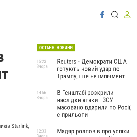
ОСТАННІ НОВИНИ
в
Reuters - Демократи США
15:23
Вчора
готують новий удар по
нт
Трампу, і це не імпічмент
В Генштабі розкрили
14:56
Вчора
наслідки атаки . ЗСУ
масовано вдарили по Росії,
є прильоти
ів Starlink,
Мадяр розповів про успіхи
12:33
Вчора