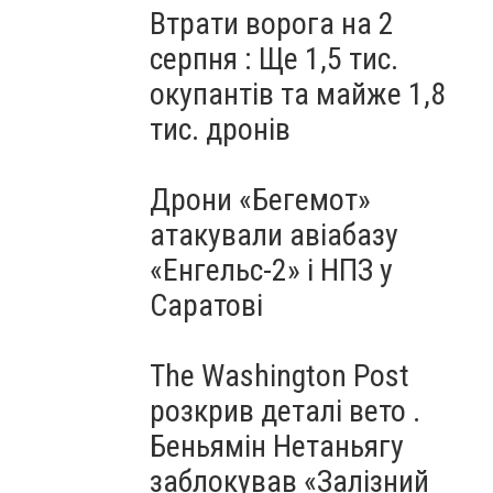
Втрати ворога на 2
серпня : Ще 1,5 тис.
окупантів та майже 1,8
тис. дронів
Дрони «Бегемот»
атакували авіабазу
«Енгельс-2» і НПЗ у
Саратові
The Washington Post
розкрив деталі вето .
Беньямін Нетаньягу
заблокував «Залізний