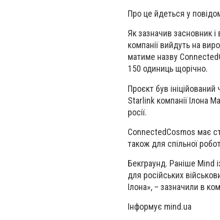
Про це йдеться у повідом
Як зазначив засновник і
компанії вийдуть на вир
матиме назву Connected
150 одиниць щорічно.
Проєкт був ініційований
Starlink компанії Ілона 
росії.
ConnectedCosmos має ст
також для спільної робот
Бекграунд. Раніше Mind і
для російських військов
Ілона», – зазначили в ком
Інформує mind.ua