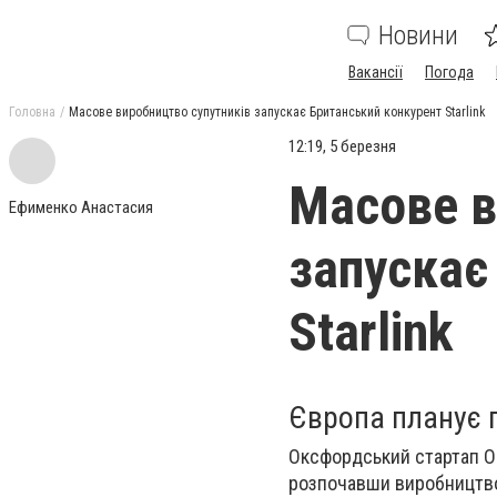
Новини
Вакансії
Погода
Головна
Масове виробництво супутників запускає Британський конкурент Starlink
12:19, 5 березня
Масове в
Ефименко Анастасия
запускає
Starlink
Європа планує п
Оксфордський стартап Op
розпочавши виробництво