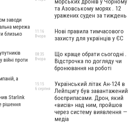
морських дронів у Чорному
та Азовському морях . 12
уражених суден за тиждень
ром заводи
тальна мережа
Нові правила тимчасового
11:16
ти близько
Вчора
захисту для українців у ЄС
упутників
Що краще обрати сьогодні .
08:35
Вчора
у війні проти
Відстрочка по догляду чи
бронювання на роботі
паній, а
Український літак Ан-124 в
15:15
6 серпня
Лейпцигу був завантажений
ив Starlink
боєприпасами. Дрон, який
не рішення
«висів» над ним, пройшов
через систему виявлення —
медіа