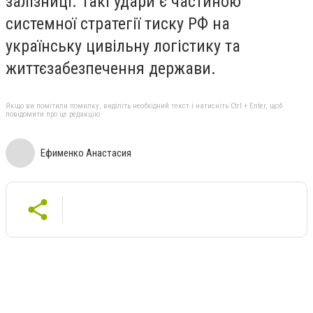
залізниці. Такі удари є частиною
системної стратегії тиску РФ на
українську цивільну логістику та
життєзабезпечення держави.
Якщо ви помітили помилку, виділіть необхідний текст і натисніть Ctrl + Enter, щоб
повідомити про це редакцію
Ефименко Анастасия