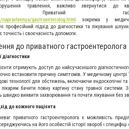
рушення травлення, важливо звернутися до квал
ролога. Приватний гастроен
/napravlennya/gastroenterolog.html
зокрема у медичн
ує професійний підхід до діагностики та лікування шлун
є точність і своєчасність допомоги.
ення до приватного гастроентеролога
ї діагностики
цієнти отримують доступ до найсучаснішого діагностичног
точно встановити причину симптомів. У медичному центрі
ві технології для обстежень, включаючи ендоскопічні та 
лікарям бачити повну картину стану травної системи. 
 швидко виявити захворювання та почати лікування без зв
дхід до кожного пацієнта
еваг приватного гастроентеролога є можливість приді
середжуючись на його особистій історії хвороб і специфіці