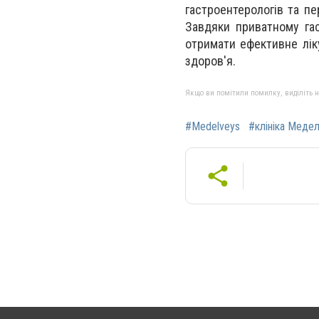
гастроентерологів та п
Завдяки приватному га
отримати ефективне лік
здоров'я.
Якщо ви помітили помилку, виділіть нео
#Medelveys
#клініка Меде