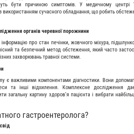
ожуть бути причиною симптомів. У медичному центрі 
з використанням сучасного обладнання, що робить обсте
лідження органів черевної порожнини
інформацію про стан печінки, жовчного міхура, підшлунко
олісний та безпечний метод обстеження, який часто засто
різних захворювань травної системи.
зи
 калу є важливими компонентами діагностики. Вони допома
оцеси та інші відхилення. Комплексне дослідження да
ити загальну картину здоров'я пацієнта і вибрати найбіл
атного гастроентеролога?
освід