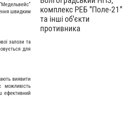
Волгоградський НПЗ,
"Медельвейс"
комплекс РЕБ "Поле-21"
ження швидким
та інші об'єкти
противника
вої залози та
совується для
гають виявити
є можливість
ьш ефективний