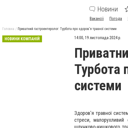
Новини
Вакансії
Погода
Головна
Приватний гастроентеролог: Турбота про здоров'я травної системи
14:00, 19 листопада 2024 р.
НОВИНИ КОМПАНІЙ
Приватни
Турбота 
системи
Здоров'я травної систе
стреси, малорухливий
шлунково-кишкового тра