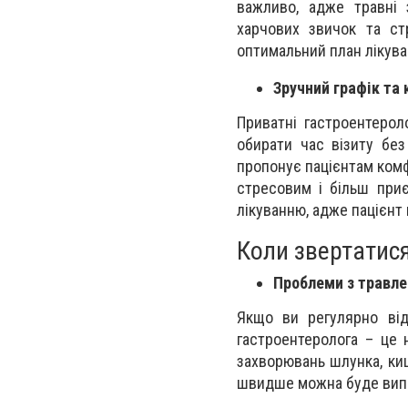
важливо, адже травні 
харчових звичок та ст
оптимальний план лікуван
Зручний графік та
Приватні гастроентерол
обирати час візиту бе
пропонує пацієнтам комф
стресовим і більш приє
лікуванню, адже пацієнт 
Коли звертатис
Проблеми з травл
Якщо ви регулярно від
гастроентеролога – це
захворювань шлунка, ки
швидше можна буде випр