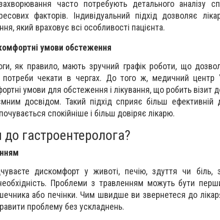
захворювання часто потребують детального аналізу сп
ресових факторів. Індивідуальний підхід дозволяє лік
ня, який враховує всі особливості пацієнта.
 комфортні умови обстеження
оги, як правило, мають зручний графік роботи, що дозво
з потреби чекати в чергах. До того ж, медичний центр
ортні умови для обстеження і лікування, що робить візит 
мним досвідом. Такий підхід сприяє більш ефективній д
почувається спокійніше і більш довіряє лікарю.
я до гастроентеролога?
енням
чуваєте дискомфорт у животі, печію, здуття чи біль, 
 необхідність. Проблеми з травленням можуть бути пер
шечника або печінки. Чим швидше ви звернетеся до лікаря
авити проблему без ускладнень.