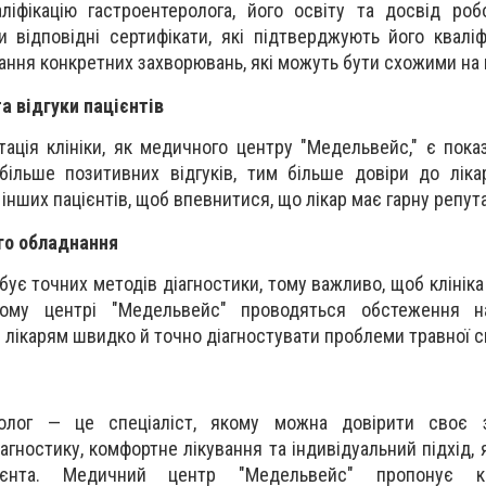
ліфікацію гастроентеролога, його освіту та досвід ро
и відповідні сертифікати, які підтверджують його кваліф
ання конкретних захворювань, які можуть бути схожими на
та відгуки пацієнтів
утація клініки, як медичного центру "Медельвейс," є пока
ільше позитивних відгуків, тим більше довіри до лікар
інших пацієнтів, щоб впевнитися, що лікар має гарну репут
го обладнання
бує точних методів діагностики, тому важливо, щоб клінік
ому центрі "Медельвейс" проводяться обстеження н
 лікарям швидко й точно діагностувати проблеми травної с
ролог — це спеціаліст, якому можна довірити своє з
агностику, комфортне лікування та індивідуальний підхід,
ієнта. Медичний центр "Медельвейс" пропонує ква