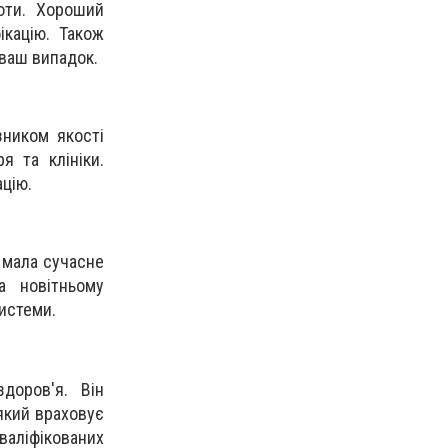
боти. Хороший
ікацію. Також
 ваш випадок.
зником якості
я та клініки.
ацію.
а мала сучасне
а новітньому
истеми.
доров'я. Він
 який враховує
ліфікованих