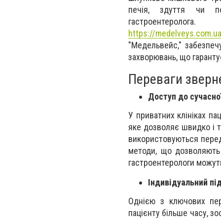
печія, здуття чи по
гастроенте
https://medelveys.com.ua
"Медельвейс," забезпеч
захворювань, що гаранту
Переваги зверн
Доступ до сучасно
У приватних клініках па
яке дозволяє швидко і 
використовуються передо
методи, що дозволяють 
гастроентерологи можуть
Індивідуальний пі
Однією з ключових пер
пацієнту більше часу, зо