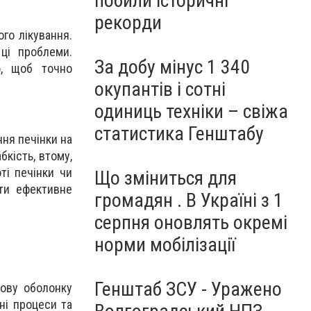
побили історичні
рекорди
го лікування.
ці проблеми.
За добу мінус 1 340
ю, щоб точно
окупантів і сотні
одиниць техніки – свіжа
статистика Генштабу
ння печінки на
кість, втому,
ті печінки чи
Що зміниться для
ти ефективне
громадян . В Україні з 1
серпня оновлять окремі
норми мобілізації
Генштаб ЗСУ - Уражено
зову оболонку
ні процеси та