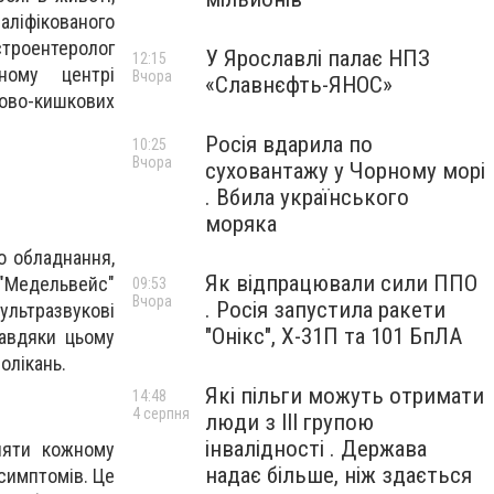
іфікованого
теролог
У Ярославлі палає НПЗ
12:15
ому центрі
Вчора
«Славнєфть-ЯНОС»
ково-кишкових
Росія вдарила по
10:25
Вчора
суховантажу у Чорному морі
. Вбила українського
моряка
о обладнання,
Як відпрацювали сили ППО
 "Медельвейс"
09:53
Вчора
. Росія запустила ракети
ультразвукові
"Онікс", Х-31П та 101 БпЛА
Завдяки цьому
олікань.
Які пільги можуть отримати
14:48
4 серпня
люди з III групою
інвалідності . Держава
ляти кожному
надає більше, ніж здається
 симптомів. Це