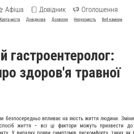
Афіша
Довідник
Оголошення
Карта міста
Довідкова
Дозвілля
Нерухомість
Веб камери
й гастроентеролог:
про здоров'я травної
ми безпосередньо впливає на якість життя людини. Зміни 
 спосіб життя – всі ці фактори можуть призвести до
кту. У випадку появи симптомів дискомфорту, таких як б