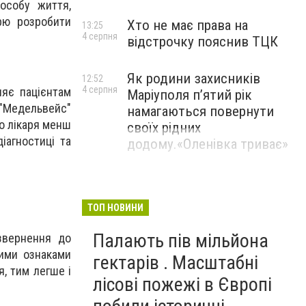
особу життя,
арю розробити
Хто не має права на
13:25
4 серпня
відстрочку пояснив ТЦК
Як родини захисників
12:52
4 серпня
ляє пацієнтам
Маріуполя пʼятий рік
 "Медельвейс"
намагаються повернути
до лікаря менш
своїх рідних
іагностиці та
додому.«Оленівка триває»
ТОП НОВИНИ
Палають пів мільйона
звернення до
шими ознаками
гектарів . Масштабні
, тим легше і
лісові пожежі в Європі