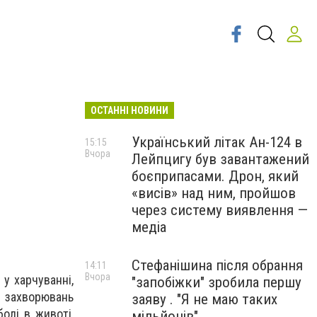
ОСТАННІ НОВИНИ
Український літак Ан-124 в
15:15
Вчора
Лейпцигу був завантажений
боєприпасами. Дрон, який
«висів» над ним, пройшов
через систему виявлення —
медіа
Стефанішина після обрання
14:11
Вчора
у харчуванні,
"запобіжки" зробила першу
 захворювань
заяву . "Я не маю таких
олі в животі,
мільйонів"