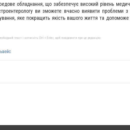
ередове обладнання, що забезпечує високий рівень медич
строентерологу ви зможете вчасно виявити проблеми з 
ування, яке покращить якість вашого життя та допоможе
бхідний текст і натисніть Ctrl + Enter, щоб повідомити про це редакцію
львейс