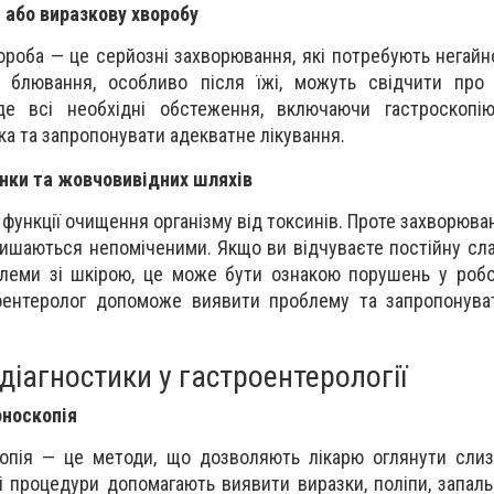
 або виразкову хворобу
ороба — це серйозні захворювання, які потребують негайно
, блювання, особливо після їжі, можуть свідчити про 
де всі необхідні обстеження, включаючи гастроскопі
ка та запропонувати адекватне лікування.
нки та жовчовивідних шляхів
 функції очищення організму від токсинів. Проте захворюва
лишаються непоміченими. Якщо ви відчуваєте постійну слаб
леми зі шкірою, це може бути ознакою порушень у робо
роентеролог допоможе виявити проблему та запропонува
діагностики у гастроентерології
оноскопія
копія — це методи, що дозволяють лікарю оглянути сли
і процедури допомагають виявити виразки, поліпи, запаль