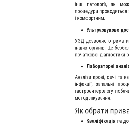
інші патології, які м
процедури проводяться 
і комфортним.
Ультразвукове дос
УЗД дозволяє отримати 
інших органів. Це безб
початкової діагностики 
Лабораторні аналі
Аналізи крові, сечі та
інфекції, запальні пр
гастроентерологу побач
метод лікування.
Як обрати прив
Кваліфікація та д