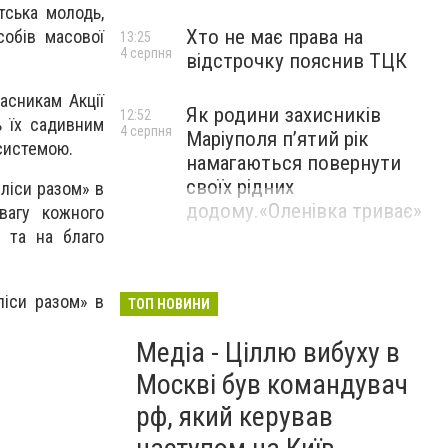
тська молодь,
Хто не має права на
собів масової
13:25
4 серпня
відстрочку пояснив ТЦК
асникам Акції
Як родини захисників
12:52
ь їх садивним
4 серпня
Маріуполя пʼятий рік
 системою.
намагаються повернути
своїх рідних
ліси разом» в
додому.«Оленівка триває»
вагу кожного
 та на благо
ліси разом» в
ТОП НОВИНИ
Медіа - Ціллю вибуху в
Москві був командувач
рф, який керував