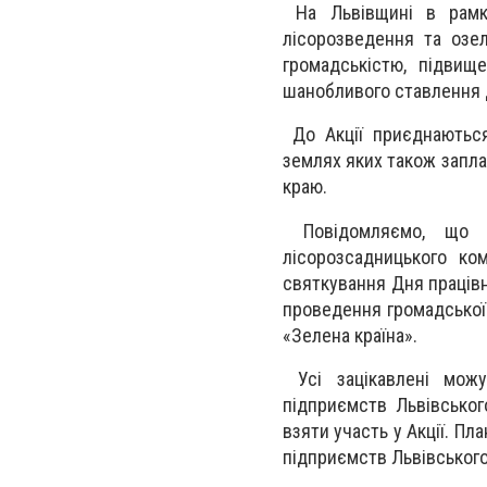
На Львівщині в рамка
лісорозведення та озел
громадськістю, підвищ
шанобливого ставлення 
До Акції приєднаються 
землях яких також запл
краю.
Повідомляємо, що 1
лісорозсадницького ко
святкування Дня працівн
проведення громадської
«Зелена країна».
Усі зацікавлені можу
підприємств Львівськог
взяти участь у Акції. Пл
підприємств Львівськог