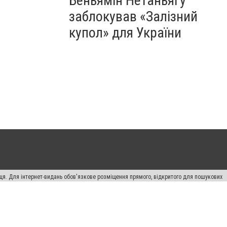
Беньямін Нетаньягу
заблокував «Залізний
купол» для України
вця. Для інтернет-видань обов'язкове розміщення прямого, відкритого для пошукових
лама" публікуються на правах реклами.
ості
Правила сайту