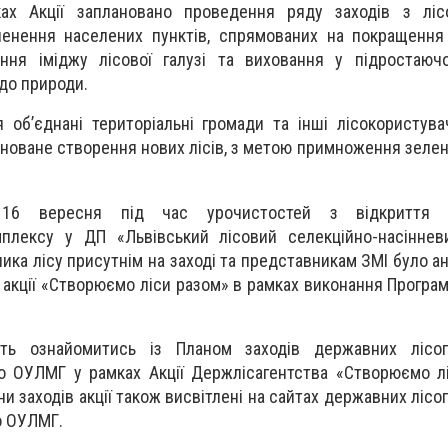
х Акції заплановано проведення ряду заходів з лісо
енення населених пунктів, спрямованих на покращення 
ення іміджу лісової галузі та виховання у підростаюч
до природи.
об’єднані територіальні громади та інші лісокористувач
ановане створення нових лісів, з метою примноження зеле
6 вересня під час урочистостей з відкриття ін
мплексу у ДП «Львівський лісовий селекційно-насіннев
ика лісу присутнім на заході та представникам ЗМІ було а
 акції «Створюємо ліси разом» в рамках виконання Програ
ть ознайомитись із Планом заходів державних лісог
о ОУЛМГ у рамках Акції Держлісагентства «Створюємо л
ани заходів акції також висвітлені на сайтах державних ліс
о ОУЛМГ.