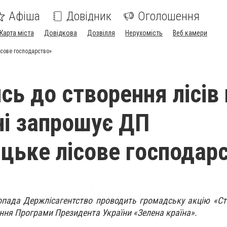
Афіша
Довідник
Оголошення
Карта міста
Довідкова
Дозвілля
Нерухомість
Веб камери
ісове господарство»
сь до створення лісів 
і запрошує ДП
цьке лісове господар
опада Держлісагентство проводить громадську акцію «С
ння Програми Президента України «Зелена країна».