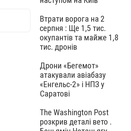
наступом на Київ
Втрати ворога на 2
серпня : Ще 1,5 тис.
окупантів та майже 1,8
тис. дронів
Дрони «Бегемот»
атакували авіабазу
«Енгельс-2» і НПЗ у
Саратові
The Washington Post
розкрив деталі вето .