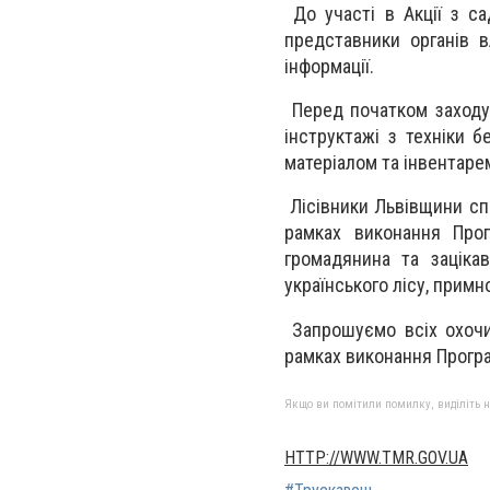
До участі в Акції з са
представники органів в
інформації.
Перед початком заходу 
інструктажі з техніки б
матеріалом та інвентаре
Лісівники Львівщини сп
рамках виконання Прог
громадянина та заціка
українського лісу, прим
Запрошуємо всіх охочих
рамках виконання Програ
Якщо ви помітили помилку, виділіть нео
HTTP://WWW.TMR.GOV.UA