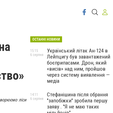
ОСТАННІ НОВИНИ
на
Український літак Ан-124 в
15:15
6 серпня
Лейпцигу був завантажений
боєприпасами. Дрон, який
«висів» над ним, пройшов
ство»
через систему виявлення —
медіа
Стефанішина після обрання
14:11
6 серпня
творюємо ліси
"запобіжки" зробила першу
заяву . "Я не маю таких
мільйонів"