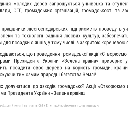
діння молодих дерев запрошується учнівська та студен
лади, ОТГ, громадських організацій, громадськості та за
працівники лісогосподарських підприємств проведуть уч
езпеки та технології садіння лісових культур, забезпечат
м для посадки сіянців, у тому числі із закритою кореневою
одіваються, що проведення громадської акції «Створюємо 
рами Президента України «Зелена країна» приверне у
вить посадити своє дерево на користь громади, країни
ножуючи тим самим природні багатства Землі!
 долучатися до заходів громадської Акції «Створюємо 
ми Президента України «Зелена країна»!
бхідний текст і натисніть Ctrl + Enter, щоб повідомити про це редакцію