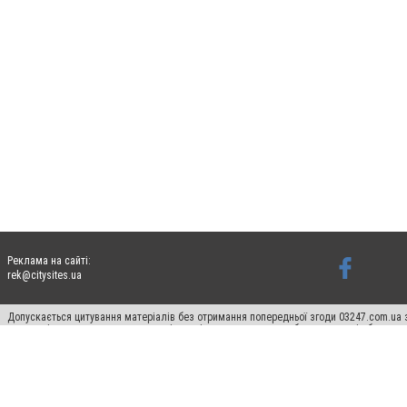
Реклама на сайті:
rek@citysites.ua
Допускається цитування матеріалів без отримання попередньої згоди 03247.com.ua з
систем гіперпосилання на цитовані статті не нижче другого абзацу в тексті або в я
Матеріали з плашками "Новини компаній", "Промо", "Партнерський матеріал", "Партнер
Реклама на сайті
Ф