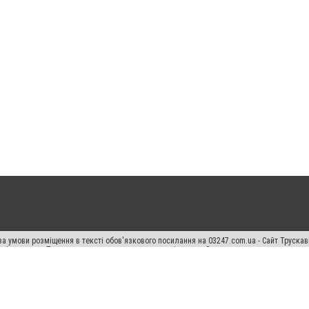
а умови розміщення в тексті обов'язкового посилання на 03247.com.ua - Сайт Труска
кості джерела. Порушення виняткових прав переслідується Законом.
ський спецпроєкт", "Політичні новини", "Пресреліз", "PR", "Офіційно", "Політична рек
раншиза "CitySites"
Правила класифайд
Редакційна політика
Політика конфіденційн