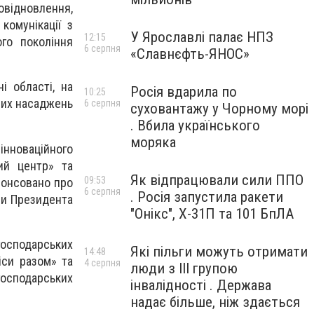
відновлення,
комунікації з
У Ярославлі палає НПЗ
12:15
ого покоління
6 серпня
«Славнєфть-ЯНОС»
і області, на
Росія вдарила по
10:25
них насаджень
6 серпня
суховантажу у Чорному морі
. Вбила українського
моряка
новаційного
ий центр» та
Як відпрацювали сили ППО
09:53
нонсовано про
6 серпня
. Росія запустила ракети
ми Президента
"Онікс", Х-31П та 101 БпЛА
осподарських
Які пільги можуть отримати
14:48
іси разом» та
4 серпня
люди з III групою
огосподарських
інвалідності . Держава
надає більше, ніж здається