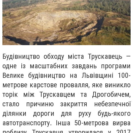
Будівництво обходу міста Трускавець —
одне із масштабних завдань програми
Велике будівництво на Львівщині 100-
метрове карстове провалля, яке виникло
торік між Трускавцем та Дрогобичем,
стало причиню закриття небезпечної
ділянки дороги для руху будь-якого
автотранспорту. Інша 50-метрова вирва
поблизу Трускавця утворилася у 2017