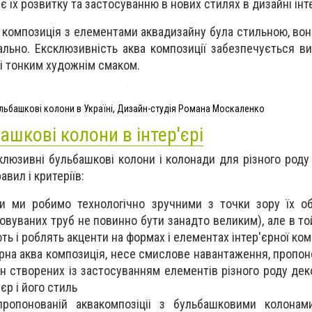
 їх розвитку та застосуванню в нових стилях в дизайні інт
а композиція з елементами аквадизайну була стильною, вон
ально. Ексклюзивність аква композиції забезпечується в
і тонким художнім смаком.
льбашкові колони в Україні, Дизайн-студія Романа Москаленко
ашкові колони в інтер'єрі
люзивні бульбашкові колони і колонади для різного роду і
вил і критеріїв:
и ми робимо технологічно зручними з точки зору їх о
товуваних труб не повинно бути занадто великим), але в т
ть і роблять акценти на формах і елементах інтер'єрної ком
рна аква композиція, несе смислове навантаження, пропон
 створених із застосуванням елементів різного роду деко
єр і його стиль
ропонованій аквакомпозіціі з бульбашковими колонами