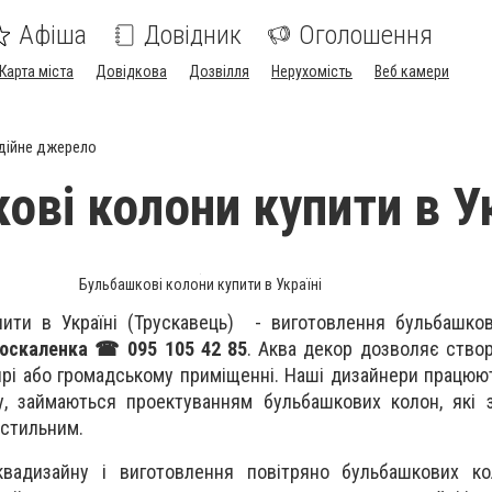
Афіша
Довідник
Оголошення
Карта міста
Довідкова
Дозвілля
Нерухомість
Веб камери
дійне джерело
ові колони купити в Ук
Бульбашкові колони купити в Україні
пити в Україні
(Трускавець)
- виготовлення бульбашков
оскаленка ☎ 095 105 42 85
. Аква декор дозволяє ство
тирі або громадському приміщенні. Наші дизайнери працюю
у, займаються проектуванням бульбашкових колон, які 
 стильним.
аквадизайну і виготовлення повітряно бульбашкових ко