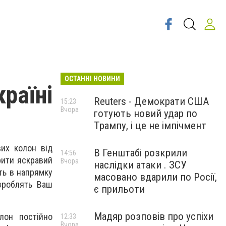
ОСТАННІ НОВИНИ
раїні
Reuters - Демократи США
15:23
Вчора
готують новий удар по
Трампу, і це не імпічмент
их колон від
В Генштабі розкрили
14:56
рити яскравий
Вчора
наслідки атаки . ЗСУ
ть в напрямку
масовано вдарили по Росії,
зроблять Ваш
є прильоти
Мадяр розповів про успіхи
лон постійно
12:33
Вчора