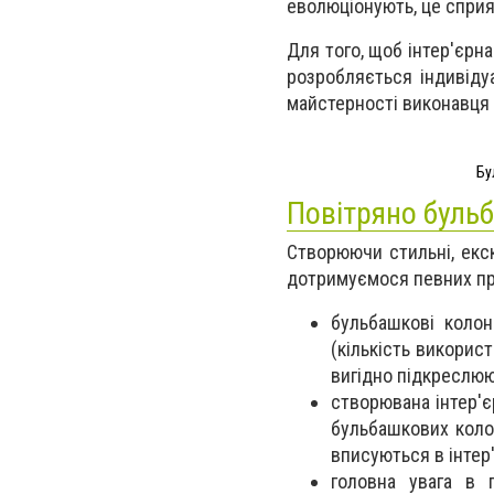
еволюціонують, це сприяє
Для того, щоб інтер'єрн
розробляється індивіду
майстерності виконавця 
Бу
Повітряно бульб
Створюючи стильні, екск
дотримуємося певних пра
бульбашкові колон
(кількість викорис
вигідно підкреслюю
створювана інтер'є
бульбашкових колон
вписуються в інтер'
головна увага в п