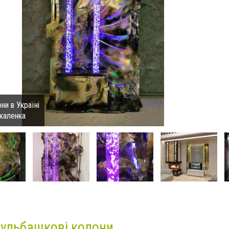
ни в Україні
каленка
бульбашкові колони