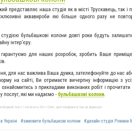
й представляє наша студія як в місті Трускавець, так і по
ксклюзивні аквавироби які більше одного разу не повт
студією бульбашкові колони довгі роки будуть залишат
йну інтер'єру.
и гарантуємо для наших розробок, зробить Ваше приміщ
ів.
ння, для нас важлива Ваша думка, зателефонуйте до нас аб
орму на сайті, Ви отримаєте вичерпну інформацію з ус
ознайомитись з прикладами виконаних робіт і прочитати б
ру послуг, які ми надаємо -
бульбашкові колони
.
бхідний текст і натисніть Ctrl + Enter, щоб повідомити про це редакцію
в Україні
#замовити бульбашкові колони
#дизайн-студія Романа 