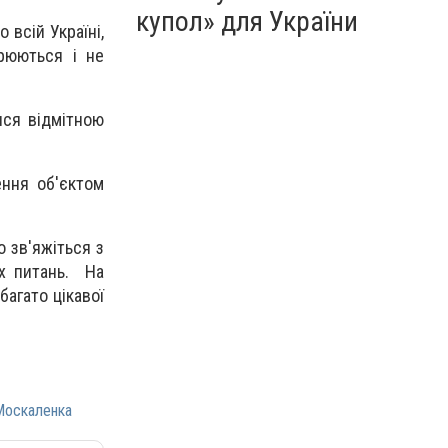
купол» для України
 всій Україні,
орюються і не
ися відмітною
ення об'єктом
о зв'яжіться з
іх питань. На
агато цікавої
Москаленка