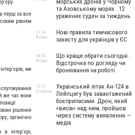
морських дронів у Чорному
ер'єру.
та Азовському морях . 12
а перш за все
уражених суден за тиждень
исоким рівнем
Нові правила тимчасового
11:16
Вчора
захисту для українців у ЄС
Що краще обрати сьогодні .
08:35
Вчора
Відстрочка по догляду чи
нтер'єрів, ми
бронювання на роботі
Український літак Ан-124 в
15:15
бслуговування
6 серпня
Лейпцигу був завантажений
ой же час вони
боєприпасами. Дрон, який
позиції
«висів» над ним, пройшов
овані рішення
через систему виявлення —
ру, органічно
медіа
 в інтер'єрі,