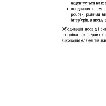
акцентується на їх 
поєднання елемент
роботи, різними в
інтер'єрів, в яком
Об'єднавши досвід і зна
розробки інженерних ко
виконання елементів аква