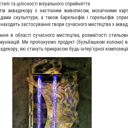
стилі та цілісності візуального сприйняття
ів аквадекору з настінним живописом, мозаїчними кар
идами скульптури, а також барельєфів і горельєфів спр
у знаходять застосування твори сучасного мистецтва з аквад
ння в області сучасного мистецтва, розмаїтості стильови
мунікацій. Ми пропонуємо продукт (бульбашкові колони) в
декору, які стануть прикрасою будь-інтер'єрної композиції