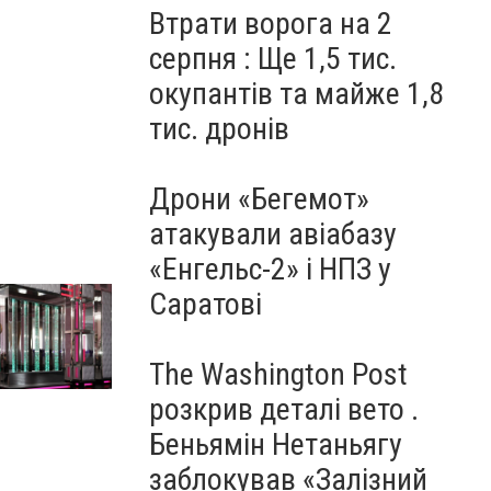
Втрати ворога на 2
серпня : Ще 1,5 тис.
окупантів та майже 1,8
тис. дронів
Дрони «Бегемот»
Замовити бульбашкові колони в Україні
атакували авіабазу
Дизайн-студія Романа Москаленка
«Енгельс-2» і НПЗ у
Саратові
The Washington Post
розкрив деталі вето .
Беньямін Нетаньягу
заблокував «Залізний