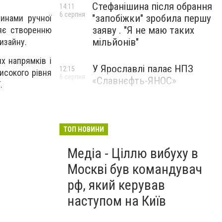
Стефанішина після обрання
14:11
6 серпня
"запобіжки" зробила першу
тинами ручної
заяву . "Я не маю таких
ияє створенню
мільйонів"
изайну.
х напрямків і
У Ярославлі палає НПЗ
12:15
исокого рівня
6 серпня
«Славнєфть-ЯНОС»
.
ТОП НОВИНИ
Медіа - Ціллю вибуху в
Москві був командувач
рф, який керував
наступом на Київ