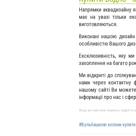
Напрямки аквадизайну яки
має на увазі тільки е
виготовляються.
Виконані нашою дизайн 
особливістю Вашого диза
Ексклюзивність, яку м
захоплення на багато рок
Ми відкриті до спілкува
нами через контактну ф
нашому сайті Ви можете 
інформації про нас і сфе
Якщо ви помітили помилку, виділіть нео
#Бульбашкові колони купити 