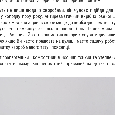
ків, сечостатевої та периферичної нервової систем
ть не лише люди із хворобами, він чудово підійде для 
 у холодну пору року. Антиревматичний виріб із овечої 
востям вовни зігріває хворе місце до необхідної температ
ухе тепло зменшує запальні процеси і біль. Це незамінна р
иці, або спині. Його також можна використовувати для інши
ною якщо Ви часто працюєте на вулиці, маєте сидячу робо
итку хвороб малого тазу і поясниці.
іпоалергенний і комфортний в носінні: тонкий та утеплен
спати в ньому. Він непомітний, приємний на дотик і г