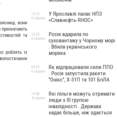
і
.
У Ярославлі палає НПЗ
12:15
6 серпня
«Славнєфть-ЯНОС»
оясниці, вони
о призначають
Росія вдарила по
10:25
астивостей та
6 серпня
суховантажу у Чорному морі
. Вбила українського
ко роблять із
моряка
овопостачання
Як відпрацювали сили ППО
09:53
6 серпня
. Росія запустила ракети
"Онікс", Х-31П та 101 БпЛА
Які пільги можуть отримати
14:48
4 серпня
люди з III групою
інвалідності . Держава
надає більше, ніж здається