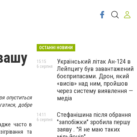
ОСТАННІ НОВИНИ
 вашу
Український літак Ан-124 в
15:15
6 серпня
Лейпцигу був завантажений
боєприпасами. Дрон, який
«висів» над ним, пройшов
через систему виявлення —
ря опуститься
медіа
гатися, добре
Стефанішина після обрання
14:11
6 серпня
"запобіжки" зробила першу
адже часто в
заяву . "Я не маю таких
ігрівання та
мільйонів"