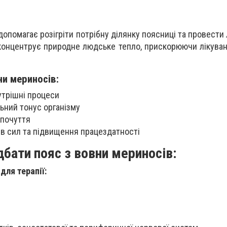
допомагає розігріти потрібну ділянку поясниці та провести
 концентрує природне людське тепло, прискорюючи лікуван
ни мериносів:
утрішні процеси
ьний тонус організму
почуття
в сил та підвищення працездатності
бати пояс з вовни мериносів:
для терапії: