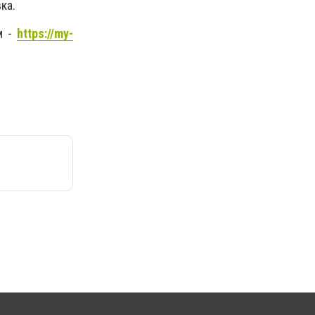
ка.
м -
https://my-