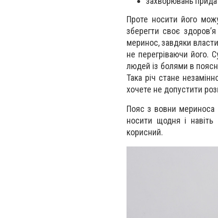
захворювань придат
Проте носити його можу
зберегти своє здоров’я
меринос, завдяки власти
не перегріваючи його. С
людей із болями в поясн
Така річ стане незамін
хочете не допустити розв
Пояс з вовни мериноса г
носити щодня і навіть 
корисний.