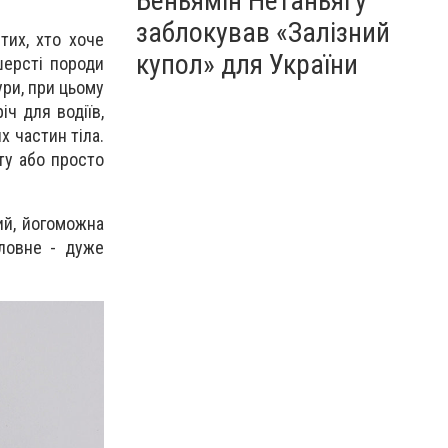
Беньямін Нетаньягу
заблокував «Залізний
тих, хто хоче
купол» для України
шерсті породи
ури, при цьому
іч для водіїв,
х частин тіла.
ту або просто
ий, йогоможна
оловне - дуже