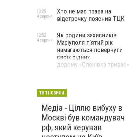
Хто не має права на
13:25
4 серпня
відстрочку пояснив ТЦК
Як родини захисників
12:52
4 серпня
Маріуполя пʼятий рік
намагаються повернути
своїх рідних
додому.«Оленівка триває»
Пояс з вовни мериноса
https://my-present.com.ua/
ТОП НОВИНИ
Медіа - Ціллю вибуху в
Москві був командувач
рф, який керував