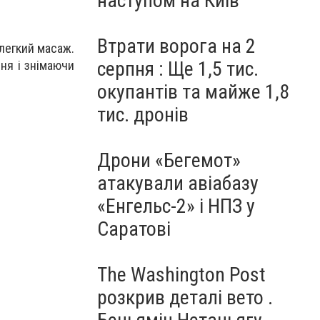
наступом на Київ
Втрати ворога на 2
 легкий масаж.
серпня : Ще 1,5 тис.
ня і знімаючи
окупантів та майже 1,8
тис. дронів
Дрони «Бегемот»
атакували авіабазу
«Енгельс-2» і НПЗ у
Саратові
The Washington Post
розкрив деталі вето .