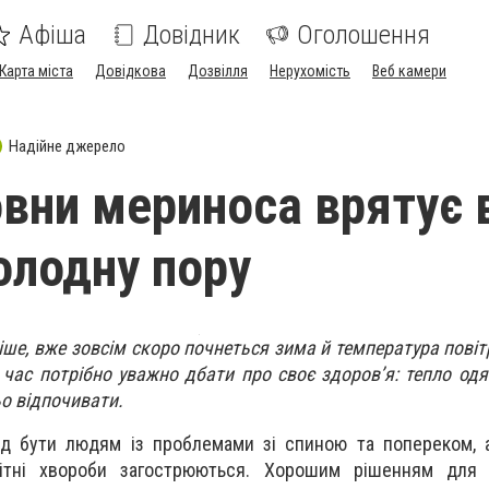
Афіша
Довідник
Оголошення
Карта міста
Довідкова
Дозвілля
Нерухомість
Веб камери
Надійне джерело
овни мериноса врятує
холодну пору
іше, вже зовсім скоро почнеться зима й температура повіт
 час потрібно уважно дбати про своє здоров’я: тепло одя
о відпочивати.
д бути людям із проблемами зі спиною та попереком, 
ітні хвороби загострюються. Хорошим рішенням для з