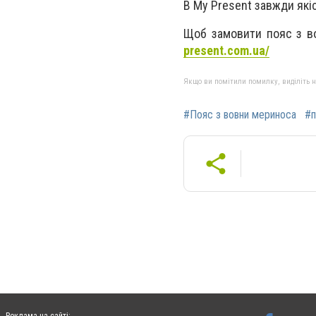
В My Present завжди якіс
Щоб замовити пояс з в
present.com.ua/
Якщо ви помітили помилку, виділіть нео
#Пояс з вовни мериноса
#п