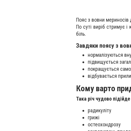
Пояс з вовни мериносів 
По суті виріб стримує і
біль.
Завдяки поясу з вов
нормалізуються вн
підвищується загал
покращується само
відбувається прили
Кому варто прид
Така річ чудово підійде 
радикуліту
грижі
остеохондрозу