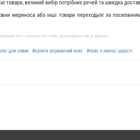
ні товари, великий вибір потрібних речей та швидка достав
овни мериноса або інші товари переходьте за посилання
бхідний текст і натисніть Ctrl + Enter, щоб повідомити про це редакцію
ояс для спини
#купити зігріваючий пояс
#пояс з овечої шерсті