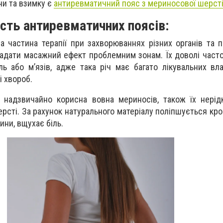
ни та взимку є
антиревматичний пояс з мериносової шерст
ість антиревматичних поясів:
а частина терапії при захворюваннях різних органів та п
 надати масажний ефект проблемним зонам. Їх доволі част
ь або м’язів, адже така річ має багато лікувальних вл
і хвороб.
 надзвичайно корисна вовна мериносів, також їх нерід
рсті. За рахунок натурального матеріалу поліпшується кр
ини, вщухає біль.