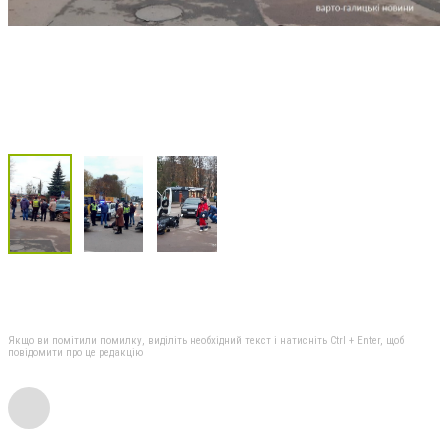
Якщо ви помітили помилку, виділіть необхідний текст і натисніть Ctrl + Enter, щоб
повідомити про це редакцію