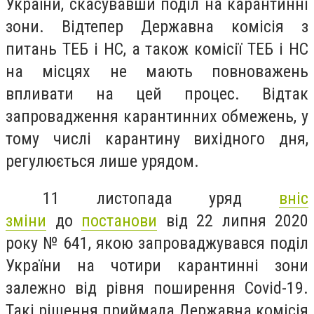
України, скасувавши поділ на карантинні
зони. Відтепер Державна комісія з
питань ТЕБ і НС, а також комісії ТЕБ і НС
на місцях не мають повноважень
впливати на цей процес. Відтак
запровадження карантинних обмежень, у
тому числі карантину вихідного дня,
регулюється лише урядом.
11 листопада уряд
вніс
зміни
до
постанови
від 22 липня 2020
року № 641, якою запроваджувався поділ
України на чотири карантинні зони
залежно від рівня поширення Covid-19.
Такі рішення приймала Державна комісія