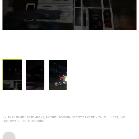
Якщо ви помітили помилку, виділіть необхідний текст і натисніть Ctrl + Enter, щоб
повідомити про це редакцію