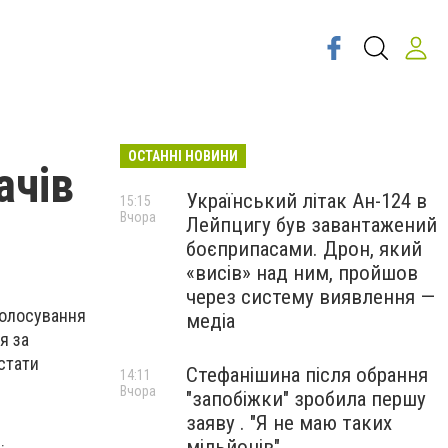
ОСТАННІ НОВИНИ
ачів
Український літак Ан-124 в
15:15
Вчора
Лейпцигу був завантажений
боєприпасами. Дрон, який
«висів» над ним, пройшов
через систему виявлення —
голосування
медіа
я за
стати
Стефанішина після обрання
14:11
Вчора
"запобіжки" зробила першу
заяву . "Я не маю таких
мільйонів"