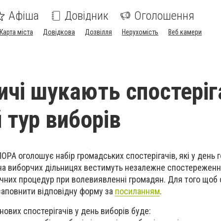
Афіша
Довідник
Оголошення
Карта міста
Довідкова
Дозвілля
Нерухомість
Веб камери
ичі шукають спостеріг
 тур виборів
РА оголошує набір громадських спостерігачів, які у день 
 на виборчих дільницях вестимуть незалежне спостереженн
них процедур при волевиявленні громадян. Для того щоб 
заповнити відповідну форму за
посиланням
.
ових спостерігачів у день виборів буде: