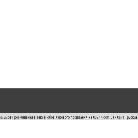
а умови розміщення в тексті обов'язкового посилання на 03247.com.ua - Сайт Труска
кості джерела. Порушення виняткових прав переслідується Законом.
ський спецпроєкт", "Політичні новини", "Пресреліз", "PR", "Офіційно", "Політична рек