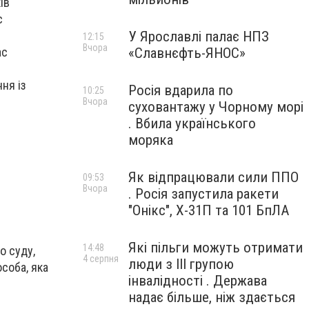
ів
с
У Ярославлі палає НПЗ
12:15
Вчора
«Славнєфть-ЯНОС»
ас
ня із
Росія вдарила по
10:25
Вчора
суховантажу у Чорному морі
. Вбила українського
моряка
Як відпрацювали сили ППО
09:53
Вчора
. Росія запустила ракети
"Онікс", Х-31П та 101 БпЛА
Які пільги можуть отримати
14:48
о суду,
4 серпня
люди з III групою
соба, яка
інвалідності . Держава
надає більше, ніж здається