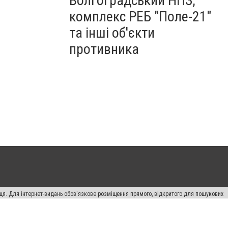
Волгоградський НПЗ,
комплекс РЕБ "Поле-21"
та інші об'єкти
противника
вця. Для інтернет-видань обов'язкове розміщення прямого, відкритого для пошукових
лама" публікуються на правах реклами.