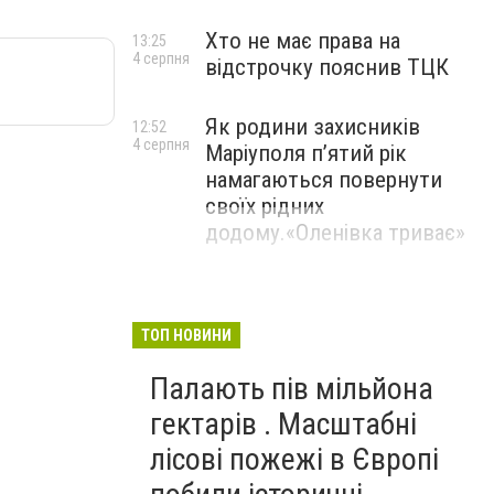
Хто не має права на
13:25
4 серпня
відстрочку пояснив ТЦК
Як родини захисників
12:52
4 серпня
Маріуполя пʼятий рік
намагаються повернути
своїх рідних
додому.«Оленівка триває»
ТОП НОВИНИ
Палають пів мільйона
гектарів . Масштабні
лісові пожежі в Європі