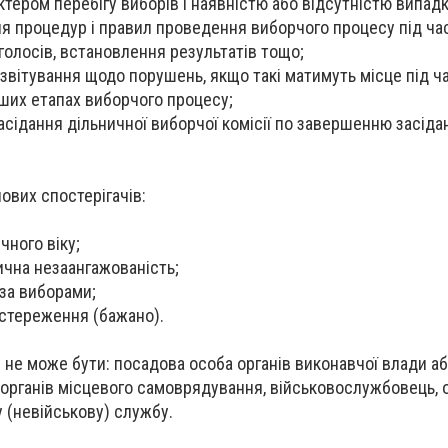
тером перебігу виборів і наявністю або відсутністю випадк
я процедур і правил проведення виборчого процесу під ча
голосів, встановлення результатів тощо;
 звітування щодо порушень, якщо такі матимуть місце під ч
ших етапах виборчого процесу;
асідання дільничної виборчої комісії по завершенню засідан
ових спостерігачів:
ічного віку;
тична незаангажованість;
за виборами;
остереження (бажано).
 не може бути: посадова особа органів виконавчої влади аб
 органів місцевого самоврядування, військовослужбовець, о
 (невійськову) службу.