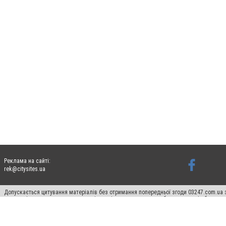
Реклама на сайті:
rek@citysites.ua
Допускається цитування матеріалів без отримання попередньої згоди 03247.com.ua з
систем гіперпосилання на цитовані статті не нижче другого абзацу в тексті або в я
Матеріали з плашками "Новини компаній", "Промо", "Партнерський матеріал", "Партнер