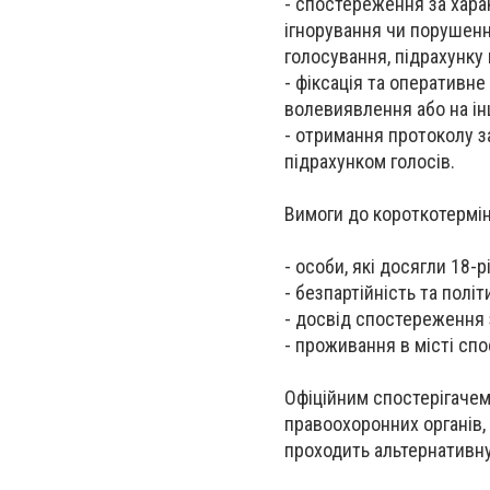
- спостереження за харак
ігнорування чи порушенн
голосування, підрахунку 
- фіксація та оперативне
волевиявлення або на ін
- отримання протоколу з
підрахунком голосів.
Вимоги до короткотермін
- особи, які досягли 18-р
- безпартійність та полі
- досвід спостереження 
- проживання в місті сп
Офіційним спостерігачем
правоохоронних органів,
проходить альтернативну