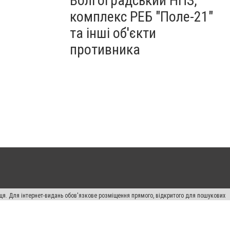
Волгоградський НПЗ,
комплекс РЕБ "Поле-21"
та інші об'єкти
противника
вця. Для інтернет-видань обов'язкове розміщення прямого, відкритого для пошукових
лама" публікуються на правах реклами.