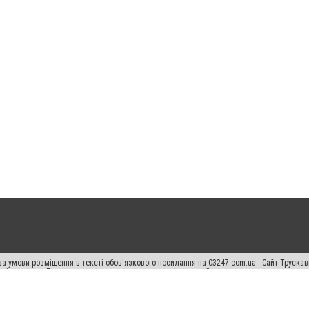
а умови розміщення в тексті обов'язкового посилання на 03247.com.ua - Сайт Труска
кості джерела. Порушення виняткових прав переслідується Законом.
ський спецпроєкт", "Політичні новини", "Пресреліз", "PR", "Офіційно", "Політична рек