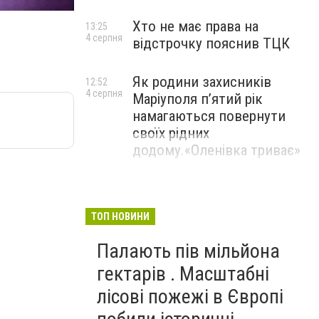
Хто не має права на
13:25
4 серпня
відстрочку пояснив ТЦК
Як родини захисників
12:52
4 серпня
Маріуполя пʼятий рік
намагаються повернути
своїх рідних
додому.«Оленівка триває»
ТОП НОВИНИ
Палають пів мільйона
гектарів . Масштабні
лісові пожежі в Європі