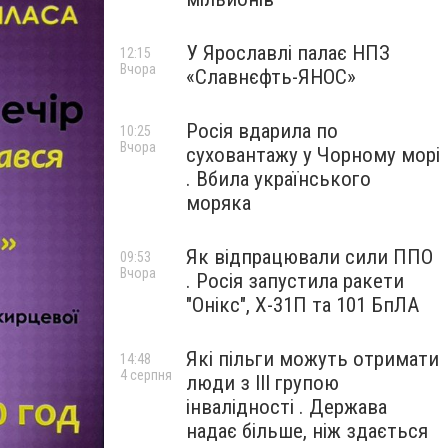
У Ярославлі палає НПЗ
12:15
Вчора
«Славнєфть-ЯНОС»
Росія вдарила по
10:25
Вчора
суховантажу у Чорному морі
. Вбила українського
моряка
Як відпрацювали сили ППО
09:53
Вчора
. Росія запустила ракети
"Онікс", Х-31П та 101 БпЛА
Які пільги можуть отримати
14:48
4 серпня
люди з III групою
інвалідності . Держава
надає більше, ніж здається