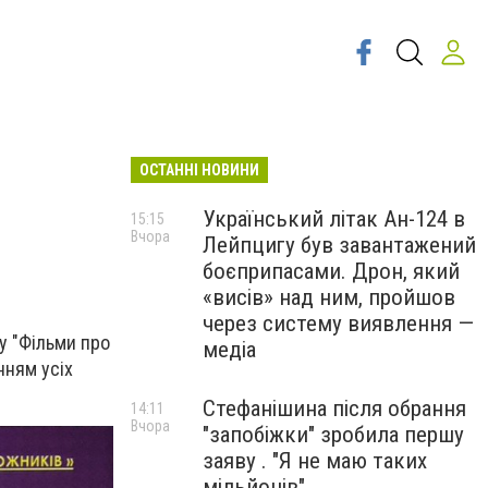
ОСТАННІ НОВИНИ
Український літак Ан-124 в
15:15
Вчора
Лейпцигу був завантажений
боєприпасами. Дрон, який
«висів» над ним, пройшов
через систему виявлення —
у "Фільми про
медіа
нням усіх
Стефанішина після обрання
14:11
Вчора
"запобіжки" зробила першу
заяву . "Я не маю таких
мільйонів"