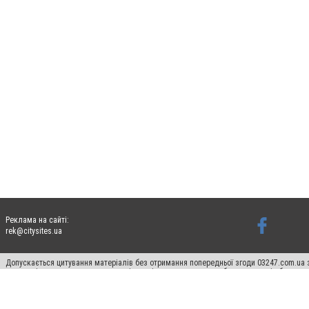
Реклама на сайті:
rek@citysites.ua
Допускається цитування матеріалів без отримання попередньої згоди 03247.com.ua з
систем гіперпосилання на цитовані статті не нижче другого абзацу в тексті або в я
Матеріали з плашками "Новини компаній", "Промо", "Партнерський матеріал", "Партнер