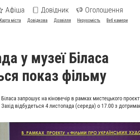
Афіша
Довідник
Оголошення
Карта міста
Довідкова
Дозвілля
Нерухомість
Веб камери
да у музеї Біласа
ься показ фільму
Біласа запрошує на кіновечір в рамках мистецького проєкт
 Захід відбудеться 4 листопада (середа) о 17.00 з дотрима