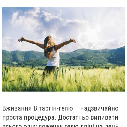
Вживання Вітаргін-гелю – надзвичайно
проста процедура. Достатньо випивати
всього одну ложечку гелю двічі на день і