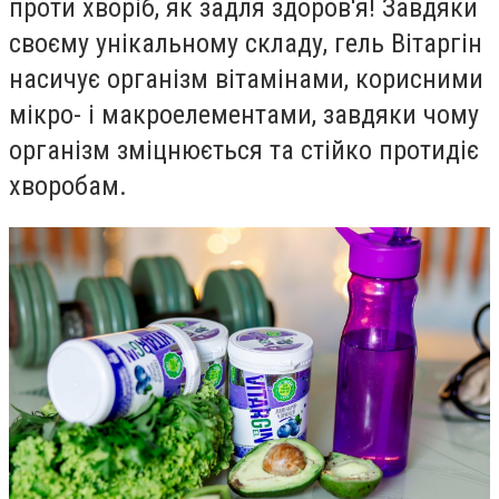
проти хворіб, як задля здоров'я! Завдяки
своєму унікальному складу, гель Вітаргін
насичує організм вітамінами, корисними
мікро- і макроелементами, завдяки чому
організм зміцнюється та стійко протидіє
хворобам.