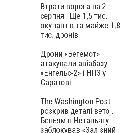
Втрати ворога на 2
серпня : Ще 1,5 тис.
окупантів та майже 1,8
тис. дронів
Дрони «Бегемот»
атакували авіабазу
«Енгельс-2» і НПЗ у
Саратові
The Washington Post
розкрив деталі вето .
Беньямін Нетаньягу
заблокував «Залізний