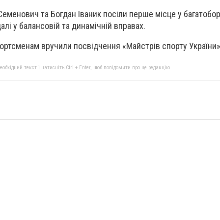
Семенович та Богдан Іваник посіли перше місце у багатобор
алі у балансовій та динамічній вправах.
ортсменам вручили посвідчення «Майстрів спорту України»
бхідний текст і натисніть Ctrl + Enter, щоб повідомити про це редакцію