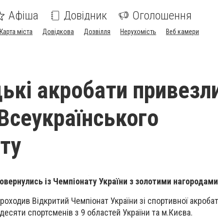
Афіша
Довідник
Оголошення
Карта міста
Довідкова
Дозвілля
Нерухомість
Веб камери
ькі акробати привезл
 Всеукраїнського
ту
овернулись із Чемпіонату України з золотими нагородами
проходив Відкритий Чемпіонат України зі спортивної акробат
десяти спортсменів з 9 областей України та м.Києва.