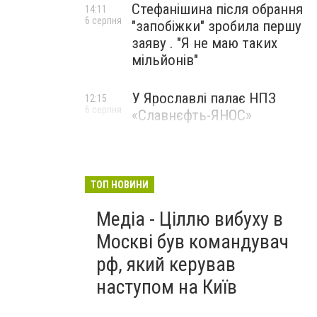
Стефанішина після обрання
14:11
6 серпня
"запобіжки" зробила першу
заяву . "Я не маю таких
мільйонів"
У Ярославлі палає НПЗ
12:15
6 серпня
«Славнєфть-ЯНОС»
ТОП НОВИНИ
Медіа - Ціллю вибуху в
Москві був командувач
рф, який керував
наступом на Київ