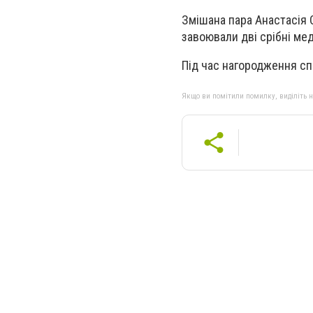
Змішана пара Анастасія 
завоювали дві срібні мед
Під час нагородження сп
Якщо ви помітили помилку, виділіть нео