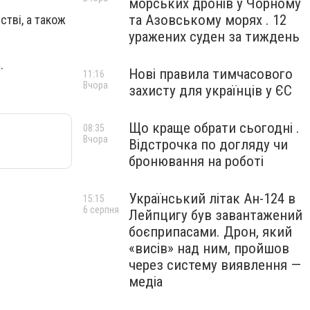
морських дронів у Чорному
та Азовському морях . 12
стві, а також
уражених суден за тиждень
.
Нові правила тимчасового
11:16
Вчора
захисту для українців у ЄС
Що краще обрати сьогодні .
08:35
Вчора
Відстрочка по догляду чи
бронювання на роботі
Український літак Ан-124 в
15:15
6 серпня
Лейпцигу був завантажений
боєприпасами. Дрон, який
«висів» над ним, пройшов
через систему виявлення —
медіа