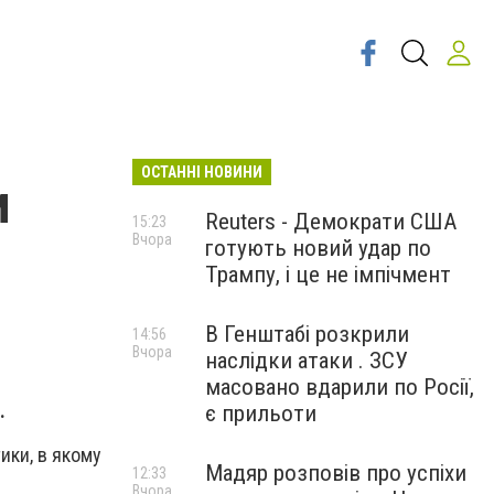
ОСТАННІ НОВИНИ
и
Reuters - Демократи США
15:23
Вчора
готують новий удар по
Трампу, і це не імпічмент
В Генштабі розкрили
14:56
Вчора
наслідки атаки . ЗСУ
масовано вдарили по Росії,
.
є прильоти
ики, в якому
Мадяр розповів про успіхи
12:33
Вчора