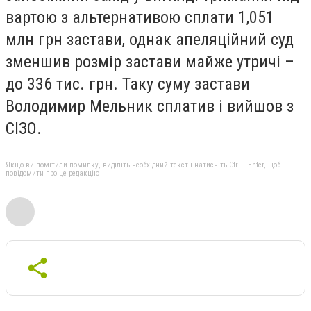
вартою з альтернативою сплати 1,051
млн грн застави, однак апеляційний суд
зменшив розмір застави майже утричі –
до 336 тис. грн. Таку суму застави
Володимир Мельник сплатив і вийшов з
СІЗО.
Якщо ви помітили помилку, виділіть необхідний текст і натисніть Ctrl + Enter, щоб
повідомити про це редакцію