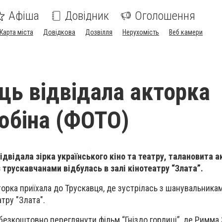
Афіша
Довідник
Оголошення
Карта міста
Довідкова
Дозвілля
Нерухомість
Веб камери
ць відвідала акторка
юбіна (ФОТО)
двідала зірка українського кіно та театру, талановита 
 трускавчанами відбулась в залі кінотеатру “Злата”.
торка приїхала до Трускавця, де зустрілась з шанувальника
атру "Злата".
безкоштовно переглянути фільм “Гніздо горлиці”, де Римма