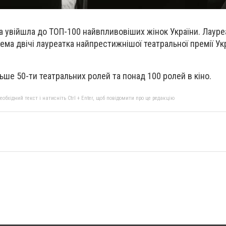
а увійшла до ТОП-100 найвпливовіших жінок України. Лауре
ема двічі лауреатка найпрестижнішої театральної премії Ук
ьше 50-ти театральних ролей та понад 100 ролей в кіно.
бхідний текст і натисніть Ctrl + Enter, щоб повідомити про це редакцію