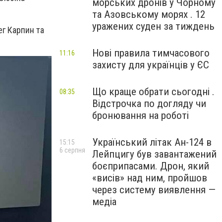
морських дронів у Чорному
та Азовському морях . 12
уражених суден за тиждень
ег Карпин та
Нові правила тимчасового
11:16
захисту для українців у ЄС
Що краще обрати сьогодні .
08:35
Відстрочка по догляду чи
бронювання на роботі
Український літак Ан-124 в
15:15
6 серпня
Лейпцигу був завантажений
боєприпасами. Дрон, який
«висів» над ним, пройшов
через систему виявлення —
медіа