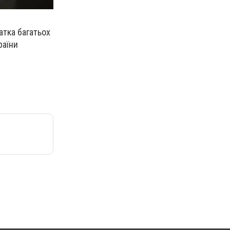
атка багатьох
раїни