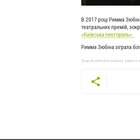
В 2017 році Римма Зюбін
театральних премій, зокр
«Київська пектораль».
Римма Зюбіна зіграла біл
Якщо ви помітили помилку, виділіть нео