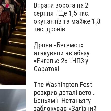
Втрати ворога на 2
серпня : Ще 1,5 тис.
окупантів та майже 1,8
тис. дронів
Дрони «Бегемот»
атакували авіабазу
«Енгельс-2» і НПЗ у
Саратові
The Washington Post
розкрив деталі вето .
Беньямін Нетаньягу
заблокував «Залізний