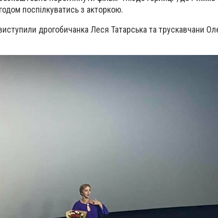
згодом поспілкуватись з акторкою.
 виступили дрогобичанка Леся Татарська та трускавчани Ол