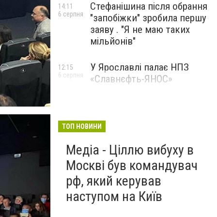
Стефанішина після обрання
14:11
6 серпня
"запобіжки" зробила першу
заяву . "Я не маю таких
мільйонів"
У Ярославлі палає НПЗ
12:15
6 серпня
«Славнєфть-ЯНОС»
ТОП НОВИНИ
Медіа - Ціллю вибуху в
Москві був командувач
рф, який керував
наступом на Київ