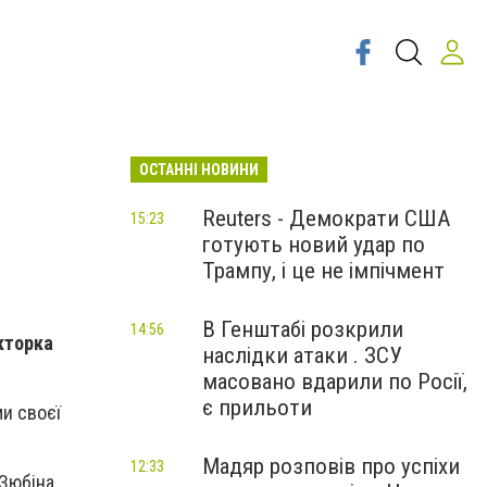
ОСТАННІ НОВИНИ
Reuters - Демократи США
15:23
готують новий удар по
Трампу, і це не імпічмент
В Генштабі розкрили
14:56
акторка
наслідки атаки . ЗСУ
масовано вдарили по Росії,
є прильоти
ми своєї
Мадяр розповів про успіхи
12:33
 Зюбіна