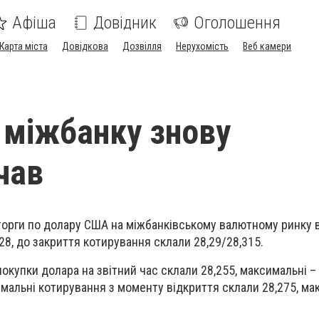
Афіша
Довідник
Оголошення
Карта міста
Довідкова
Дозвілля
Нерухомість
Веб камери
 міжбанку знову
чав
 торги по долару США на міжбанківському валютному ринку 
28, до закриття котирування склали 28,29/28,315.
покупки долара на звітний час склали 28,255, максимальні
–
імальні котирування з моменту відкриття склали 28,275, м