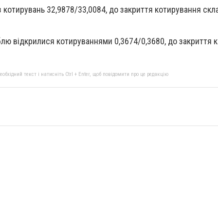
 котирувань 32,9878/33,0084, до закриття котирування скл
блю відкрилися котируваннями 0,3674/0,3680, до закриття 
бхідний текст і натисніть Ctrl + Enter, щоб повідомити про це редакцію