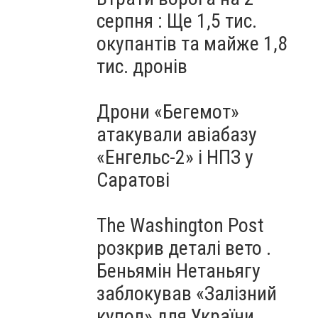
серпня : Ще 1,5 тис.
окупантів та майже 1,8
тис. дронів
Дрони «Бегемот»
атакували авіабазу
«Енгельс-2» і НПЗ у
Саратові
The Washington Post
розкрив деталі вето .
Беньямін Нетаньягу
заблокував «Залізний
купол» для України