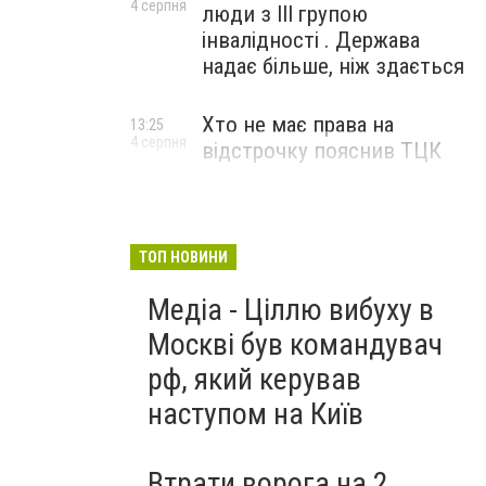
4 серпня
люди з III групою
інвалідності . Держава
надає більше, ніж здається
Хто не має права на
13:25
4 серпня
відстрочку пояснив ТЦК
ТОП НОВИНИ
Медіа - Ціллю вибуху в
Москві був командувач
рф, який керував
наступом на Київ
Втрати ворога на 2