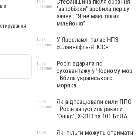
Стефанішина після обрання
14:11
али
6 серпня
"запобіжки" зробила першу
заяву . "Я не маю таких
мільйонів"
котирування
У Ярославлі палає НПЗ
12:15
6 серпня
«Славнєфть-ЯНОС»
Росія вдарила по
10:25
6 серпня
суховантажу у Чорному морі
. Вбила українського
моряка
Як відпрацювали сили ППО
09:53
6 серпня
. Росія запустила ракети
"Онікс", Х-31П та 101 БпЛА
Які пільги можуть отримати
14:48