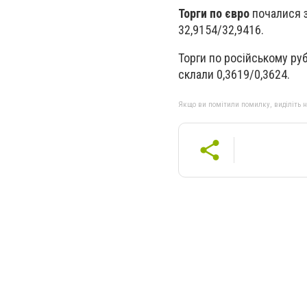
Торги по євро
почалися з
32,9154/32,9416.
Торги по російському ру
склали 0,3619/0,3624.
Якщо ви помітили помилку, виділіть нео