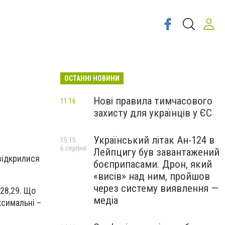
ОСТАННІ НОВИНИ
Нові правила тимчасового
11:16
захисту для українців у ЄС
Український літак Ан-124 в
15:15
6 серпня
Лейпцигу був завантажений
відкрилися
боєприпасами. Дрон, який
«висів» над ним, пройшов
через систему виявлення —
28,29. Що
медіа
аксимальні
–