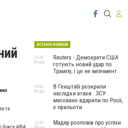
ОСТАННІ НОВИНИ
ний
Reuters - Демократи США
15:23
Вчора
готують новий удар по
в
Трампу, і це не імпічмент
В Генштабі розкрили
14:56
аних
Вчора
наслідки атаки . ЗСУ
масовано вдарили по Росії,
є прильоти
ва та
Мадяр розповів про успіхи
12:33
ї боксу АІВА
Вчора