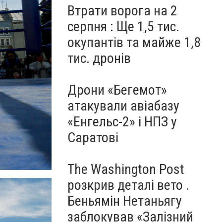
Втрати ворога на 2
серпня : Ще 1,5 тис.
окупантів та майже 1,8
тис. дронів
Дрони «Бегемот»
атакували авіабазу
«Енгельс-2» і НПЗ у
Саратові
The Washington Post
розкрив деталі вето .
Беньямін Нетаньягу
заблокував «Залізний