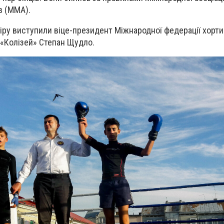
в (ММА).
ру виступили віце-президент Міжнародної федерації хортин
 «Колізей» Степан Щудло.