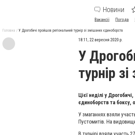
Новини
Вакансії
Погода
Головна
У Дрогобичі пройшов регіональний турнір зі змішаних єдиноборств
18:11, 22 вересня 2020 р.
У Дрогоб
турнір з
Цієї неділі у Дрогобичі
єдиноборств та боксу, 
У змаганнях взяли участ
Пустомитів. На видовищн
В турнірі взяли участь 2