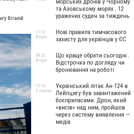
морських дронів у Чорному
та Азовському морях . 12
уражених суден за тиждень
гу Віталій
Нові правила тимчасового
11:16
Вчора
захисту для українців у ЄС
Що краще обрати сьогодні .
08:35
Вчора
Відстрочка по догляду чи
бронювання на роботі
Український літак Ан-124 в
15:15
6 серпня
Лейпцигу був завантажений
боєприпасами. Дрон, який
«висів» над ним, пройшов
через систему виявлення —
медіа