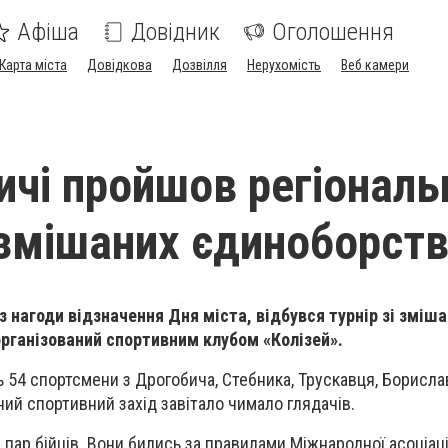
Афіша
Довідник
Оголошення
Карта міста
Довідкова
Дозвілля
Нерухомість
Веб камери
ичі пройшов регіональ
і змішаних єдиноборст
, з нагоди відзначення Дня міста, відбувся турнір зі зміш
організований спортивним клубом «Колізей».
ь 54 спортсмени з Дрогобича, Стебника, Трускавця, Борисла
ий спортивний захід завітало чимало глядачів.
7 пар бійців. Вони бились за правилами Міжнародної асоціаці