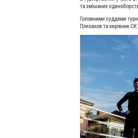
та змішаних єдиноборст
Головними суддями турні
Плеханов та керівник СК