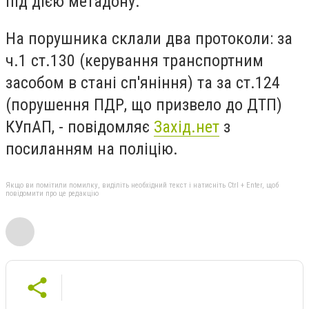
під дією метадону.
На порушника склали два протоколи: за
ч.1 ст.130 (керування транспортним
засобом в стані сп'яніння) та за ст.124
(порушення ПДР, що призвело до ДТП)
КУпАП, - повідомляє
Захід.нет
з
посиланням на поліцію.
Якщо ви помітили помилку, виділіть необхідний текст і натисніть Ctrl + Enter, щоб
повідомити про це редакцію